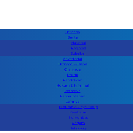
Beranda
Berita
Nasional
Regional
Sulselbar
Advertorial
Ekonomi & Bisnis
Olahraga
Politik
Pendidikan
Hukum & Kriminal
Peristiwa
Pemerintahan
Lainnya
Hiburan & Gaya Hidup
Kesehatan
Komunitas
Ragam
Teknologi