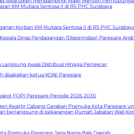
anan Korban KM Mutiara Sentosa II di RS PHC Surabay
un Langsung Awasi Distribusi Hingga Pengecer
skot FOPI Parepare Periode 2026-2030
inta Pramuka Parepare Jaga Nama Baik Daerah