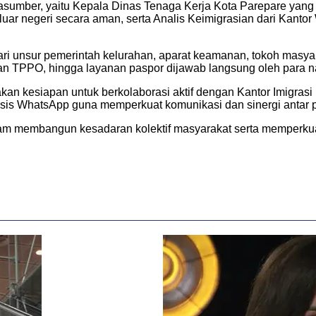
narasumber, yaitu Kepala Dinas Tenaga Kerja Kota Parepare y
 luar negeri secara aman, serta Analis Keimigrasian dari Kanto
 dari unsur pemerintah kelurahan, aparat keamanan, tokoh masy
anan TPPO, hingga layanan paspor dijawab langsung oleh para
yatakan kesiapan untuk berkolaborasi aktif dengan Kantor Imi
basis WhatsApp guna memperkuat komunikasi dan sinergi antar 
lam membangun kesadaran kolektif masyarakat serta memperkuat 