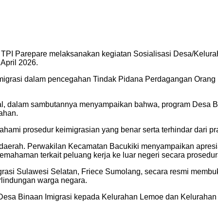
 Parepare melaksanakan kegiatan Sosialisasi Desa/Keluraha
April 2026.
imigrasi dalam pencegahan Tindak Pidana Perdagangan Orang (
kbal, dalam sambutannya menyampaikan bahwa, program Desa Bi
ahan.
hami prosedur keimigrasian yang benar serta terhindar dari pra
daerah. Perwakilan Kecamatan Bacukiki menyampaikan apresiasi
ahaman terkait peluang kerja ke luar negeri secara prosedur
igrasi Sulawesi Selatan, Friece Sumolang, secara resmi membu
rlindungan warga negara.
am Desa Binaan Imigrasi kepada Kelurahan Lemoe dan Kelurah