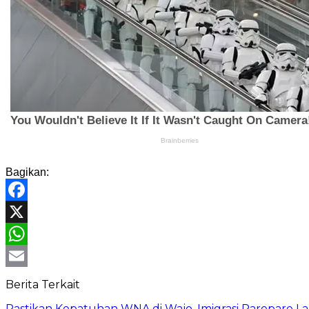
Bagikan:
Facebook
X
WhatsApp
Email
Berita Terkait
Pastikan Kepatuhan WNA di Wajo, Imigrasi Parepare 