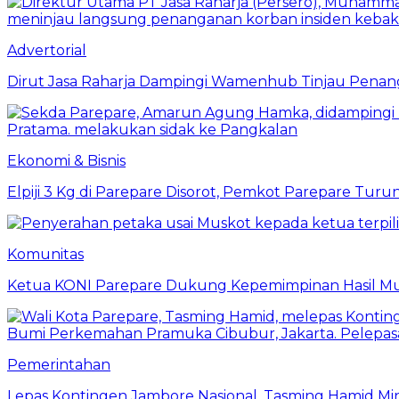
Advertorial
Dirut Jasa Raharja Dampingi Wamenhub Tinjau Penang
Ekonomi & Bisnis
Elpiji 3 Kg di Parepare Disorot, Pemkot Parepare Tur
Komunitas
Ketua KONI Parepare Dukung Kepemimpinan Hasil Mu
Pemerintahan
Lepas Kontingen Jambore Nasional, Tasming Hamid M