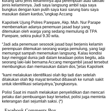
kurang tahu jenis kelaminnya apa perempuan atau lakilaki
jenis kelaminnya. Jadi saya langsung ambil saja saya
bungkus dengan kain putih saya kasi sarung baru saya
masukan dalam kardus,”ungkap Accang
Kapolsek Ujung Polres Parepare, Akp. Muh. Nur Parape
membenarkan adanya penemuan jasad bayi yang
ditemukan oleh warga yang sedang memulung di TPA
Parepare, sekira pukul 9.30 wita.
“Jadi ada penemuan sesosok jasad bayi berjenis kelamin
perempuan ditemukan seorang warga pemulung, yang lagi
memungut sampah menemukan langsung. Kalau kondisi
bayi meinggal dunia jadi dalam keadaan polos begitu, ada
seorang laki-laki bernama Accang mengambil jasad tersebut
membungkus dan memasukan dalam dos,”jelas Kapolsek
“kami melakukan identifikasi olah tkp tadi dan setelah
dilakukan olah tkp mayat tersebut dibawah ke rumah sakit
untuk identifikasi selanjutnya,”pungkasnya.
Polisi Saat ini masih melakukan penyelidikan dan mencari
pelaku dari pembuangan bayi tersebut, polisi juga meminta
keterangan dari sejumlah saksi. (*)
Facebook Comments Box