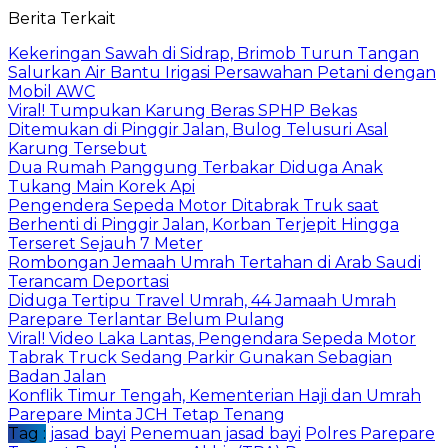
Email
Berita Terkait
Kekeringan Sawah di Sidrap, Brimob Turun Tangan
Salurkan Air Bantu Irigasi Persawahan Petani dengan
Mobil AWC
Viral! Tumpukan Karung Beras SPHP Bekas
Ditemukan di Pinggir Jalan, Bulog Telusuri Asal
Karung Tersebut
Dua Rumah Panggung Terbakar Diduga Anak
Tukang Main Korek Api
Pengendera Sepeda Motor Ditabrak Truk saat
Berhenti di Pinggir Jalan, Korban Terjepit Hingga
Terseret Sejauh 7 Meter
Rombongan Jemaah Umrah Tertahan di Arab Saudi
Terancam Deportasi
Diduga Tertipu Travel Umrah, 44 Jamaah Umrah
Parepare Terlantar Belum Pulang
Viral! Video Laka Lantas, Pengendara Sepeda Motor
Tabrak Truck Sedang Parkir Gunakan Sebagian
Badan Jalan
Konflik Timur Tengah, Kementerian Haji dan Umrah
Parepare Minta JCH Tetap Tenang
Tag :
jasad bayi
Penemuan jasad bayi
Polres Parepare