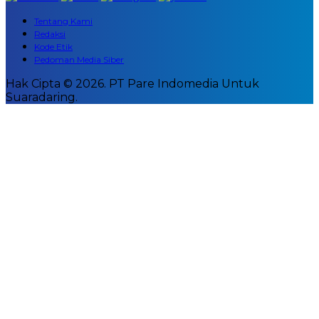
Tentang Kami
Redaksi
Kode Etik
Pedoman Media Siber
Hak Cipta © 2026. PT Pare Indomedia Untuk
Suaradaring.