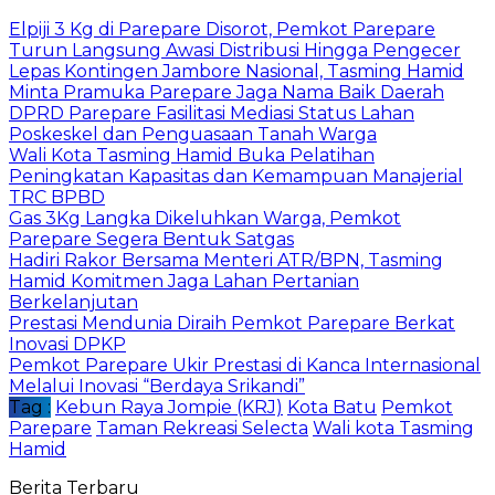
Elpiji 3 Kg di Parepare Disorot, Pemkot Parepare
Turun Langsung Awasi Distribusi Hingga Pengecer
Lepas Kontingen Jambore Nasional, Tasming Hamid
Minta Pramuka Parepare Jaga Nama Baik Daerah
DPRD Parepare Fasilitasi Mediasi Status Lahan
Poskeskel dan Penguasaan Tanah Warga
Wali Kota Tasming Hamid Buka Pelatihan
Peningkatan Kapasitas dan Kemampuan Manajerial
TRC BPBD
Gas 3Kg Langka Dikeluhkan Warga, Pemkot
Parepare Segera Bentuk Satgas
Hadiri Rakor Bersama Menteri ATR/BPN, Tasming
Hamid Komitmen Jaga Lahan Pertanian
Berkelanjutan
Prestasi Mendunia Diraih Pemkot Parepare Berkat
Inovasi DPKP
Pemkot Parepare Ukir Prestasi di Kanca Internasional
Melalui Inovasi “Berdaya Srikandi”
Tag :
Kebun Raya Jompie (KRJ)
Kota Batu
Pemkot
Parepare
Taman Rekreasi Selecta
Wali kota Tasming
Hamid
Berita Terbaru