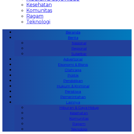
Kesehatan
Komunitas
Ragam
Teknologi
Beranda
Berita
Nasional
Regional
Sulselbar
Advertorial
Ekonomi & Bisnis
Olahraga
Politik
Pendidikan
Hukum & Kriminal
Peristiwa
Pemerintahan
Lainnya
Hiburan & Gaya Hidup
Kesehatan
Komunitas
Ragam
Teknologi