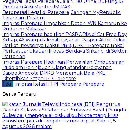
Pegawai Lapas Parepare Jalani Tes Urine Dukung 15
Program Aksi Menteri IMIPAS
Beroperasi Ilegal di Parepare, Jaringan MyRepublic
Terancam Dicabut
Imigrasi Parepare Limpahkan Deteni WN Kamerun ke
Rudenim Makassar
Imigrasi Parepare hadirkan PASPORIA di Car Free Day
Sidrap, 46 Warga Nikmati Layanan Paspor Akhir Pekan
Berkat Inovasinya Diakui PBB, DPKP Parepare Bakal
Perluas Jangkauan Inovasi Berdaya Srikandi di Sektor
Pertanian
Imigrasi Parepare Hadirkan Perwakilan Ombudsman
RI dalam Peninjauan Ulang Standar Pelayanan
Sappe Anggota DPRD Mengamuk Bela PKL
Ditertibkan Satpol PP Parepare
Tag :
Imigrasi kelas II TPI Parepare
Parepare
Berita Terbaru