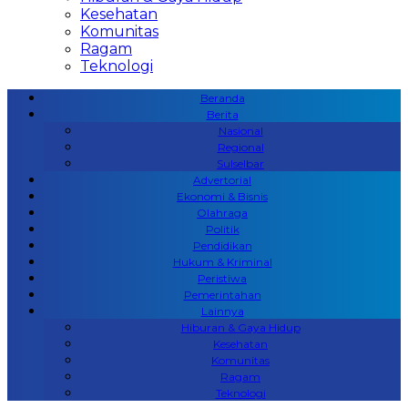
Kesehatan
Komunitas
Ragam
Teknologi
Beranda
Berita
Nasional
Regional
Sulselbar
Advertorial
Ekonomi & Bisnis
Olahraga
Politik
Pendidikan
Hukum & Kriminal
Peristiwa
Pemerintahan
Lainnya
Hiburan & Gaya Hidup
Kesehatan
Komunitas
Ragam
Teknologi