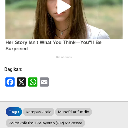
Bagikan:
Facebook
X
WhatsApp
Email
Tag :
Kampus Untia
Munafri Arifuddin
Politeknik Ilmu Pelayaran (PIP) Makassar