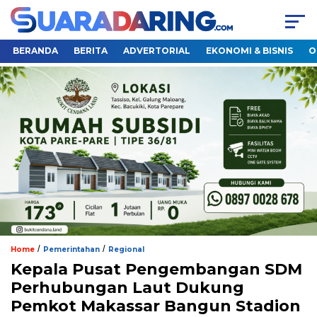
BERANDA
BERITA
ADVERTORIAL
EKONOMI & BISNIS
O
/
/
Home
Pemerintahan
Regional
Kepala Pusat Pengembangan SDM
Perhubungan Laut Dukung
Pemkot Makassar Bangun Stadion