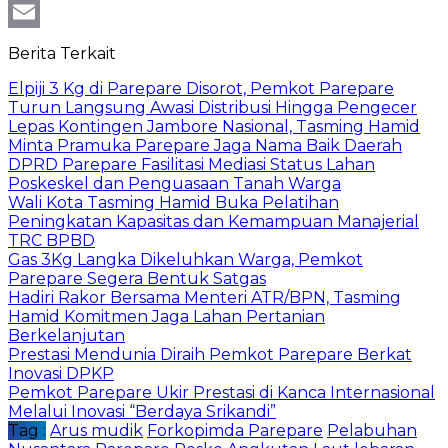
WhatsApp
Email
Berita Terkait
Elpiji 3 Kg di Parepare Disorot, Pemkot Parepare
Turun Langsung Awasi Distribusi Hingga Pengecer
Lepas Kontingen Jambore Nasional, Tasming Hamid
Minta Pramuka Parepare Jaga Nama Baik Daerah
DPRD Parepare Fasilitasi Mediasi Status Lahan
Poskeskel dan Penguasaan Tanah Warga
Wali Kota Tasming Hamid Buka Pelatihan
Peningkatan Kapasitas dan Kemampuan Manajerial
TRC BPBD
Gas 3Kg Langka Dikeluhkan Warga, Pemkot
Parepare Segera Bentuk Satgas
Hadiri Rakor Bersama Menteri ATR/BPN, Tasming
Hamid Komitmen Jaga Lahan Pertanian
Berkelanjutan
Prestasi Mendunia Diraih Pemkot Parepare Berkat
Inovasi DPKP
Pemkot Parepare Ukir Prestasi di Kanca Internasional
Melalui Inovasi “Berdaya Srikandi”
Tag :
Arus mudik
Forkopimda Parepare
Pelabuhan