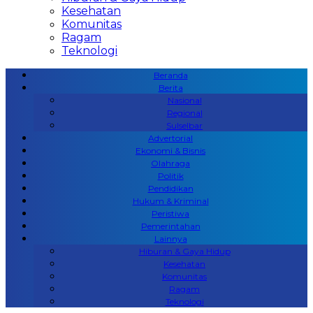
Kesehatan
Komunitas
Ragam
Teknologi
Beranda
Berita
Nasional
Regional
Sulselbar
Advertorial
Ekonomi & Bisnis
Olahraga
Politik
Pendidikan
Hukum & Kriminal
Peristiwa
Pemerintahan
Lainnya
Hiburan & Gaya Hidup
Kesehatan
Komunitas
Ragam
Teknologi