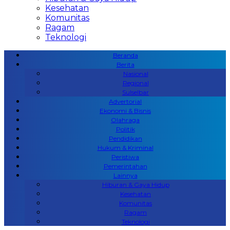
Kesehatan
Komunitas
Ragam
Teknologi
Beranda
Berita
Nasional
Regional
Sulselbar
Advertorial
Ekonomi & Bisnis
Olahraga
Politik
Pendidikan
Hukum & Kriminal
Peristiwa
Pemerintahan
Lainnya
Hiburan & Gaya Hidup
Kesehatan
Komunitas
Ragam
Teknologi