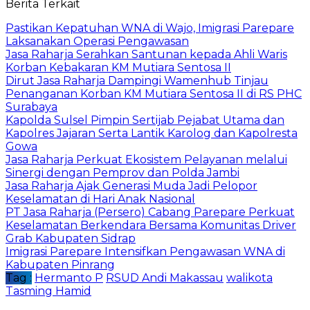
Berita Terkait
Pastikan Kepatuhan WNA di Wajo, Imigrasi Parepare
Laksanakan Operasi Pengawasan
Jasa Raharja Serahkan Santunan kepada Ahli Waris
Korban Kebakaran KM Mutiara Sentosa II
Dirut Jasa Raharja Dampingi Wamenhub Tinjau
Penanganan Korban KM Mutiara Sentosa II di RS PHC
Surabaya
Kapolda Sulsel Pimpin Sertijab Pejabat Utama dan
Kapolres Jajaran Serta Lantik Karolog dan Kapolresta
Gowa
Jasa Raharja Perkuat Ekosistem Pelayanan melalui
Sinergi dengan Pemprov dan Polda Jambi
Jasa Raharja Ajak Generasi Muda Jadi Pelopor
Keselamatan di Hari Anak Nasional
PT Jasa Raharja (Persero) Cabang Parepare Perkuat
Keselamatan Berkendara Bersama Komunitas Driver
Grab Kabupaten Sidrap
Imigrasi Parepare Intensifkan Pengawasan WNA di
Kabupaten Pinrang
Tag :
Hermanto P
RSUD Andi Makassau
walikota
Tasming Hamid