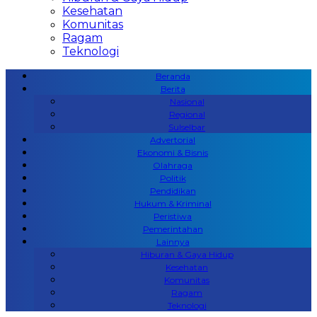
Kesehatan
Komunitas
Ragam
Teknologi
Beranda
Berita
Nasional
Regional
Sulselbar
Advertorial
Ekonomi & Bisnis
Olahraga
Politik
Pendidikan
Hukum & Kriminal
Peristiwa
Pemerintahan
Lainnya
Hiburan & Gaya Hidup
Kesehatan
Komunitas
Ragam
Teknologi