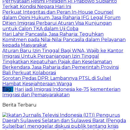
Pernyataan Resmi Presiden RI Prabowo Subianto
Terkait Kondisi Negara Hari Ini
Perkuat Integritas dan Peran In-House Counsel
dalam Opini Hukum, Jasa Raharja IFG Legal Forum
Ditjen Imigrasi Perbarui Aturan Visa Kunjungan
untuk Calon TKA dalam Uji Coba
Hari Lahir Pancasila, Jasa Raharja: Teguhkan
Komitmen pada Nilai-Nilai Pancasila dalam Pelayanan
kepada Masyarakat
Aturan Baru Izin Tinggal Bagi WNA, Wajib ke Kantor
Imigrasi Untuk Perpanjangan Izin Tinggal
Tingkatkan Kepatuhan Pajak dan Keselamatan
Berkendara, Jasa Raharja dan Pemerintah Provinsi
Bali Perkuat Kolaborasi
Sorotan Pedas DPR: Lambannya PTSL di Sulsel
Hambat Kesejahteraan Warga
Tag :
Hari jadi Imigrasi Indonesia ke-75
kementerian
Imigrasi dan Pemasyarakatan
Berita Terbaru