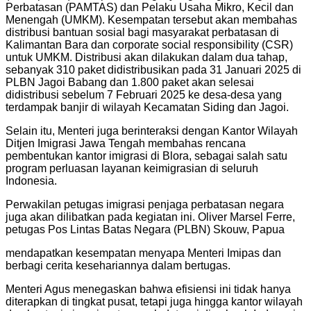
Perbatasan (PAMTAS) dan Pelaku Usaha Mikro, Kecil dan
Menengah (UMKM). Kesempatan tersebut akan membahas
distribusi bantuan sosial bagi masyarakat perbatasan di
Kalimantan Bara dan corporate social responsibility (CSR)
untuk UMKM. Distribusi akan dilakukan dalam dua tahap,
sebanyak 310 paket didistribusikan pada 31 Januari 2025 di
PLBN Jagoi Babang dan 1.800 paket akan selesai
didistribusi sebelum 7 Februari 2025 ke desa-desa yang
terdampak banjir di wilayah Kecamatan Siding dan Jagoi.
Selain itu, Menteri juga berinteraksi dengan Kantor Wilayah
Ditjen Imigrasi Jawa Tengah membahas rencana
pembentukan kantor imigrasi di Blora, sebagai salah satu
program perluasan layanan keimigrasian di seluruh
Indonesia.
Perwakilan petugas imigrasi penjaga perbatasan negara
juga akan dilibatkan pada kegiatan ini. Oliver Marsel Ferre,
petugas Pos Lintas Batas Negara (PLBN) Skouw, Papua
mendapatkan kesempatan menyapa Menteri Imipas dan
berbagi cerita kesehariannya dalam bertugas.
Menteri Agus menegaskan bahwa efisiensi ini tidak hanya
diterapkan di tingkat pusat, tetapi juga hingga kantor wilayah