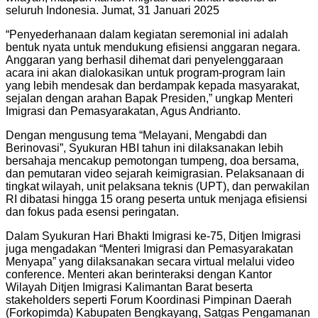
seluruh Indonesia. Jumat, 31 Januari 2025
“Penyederhanaan dalam kegiatan seremonial ini adalah
bentuk nyata untuk mendukung efisiensi anggaran negara.
Anggaran yang berhasil dihemat dari penyelenggaraan
acara ini akan dialokasikan untuk program-program lain
yang lebih mendesak dan berdampak kepada masyarakat,
sejalan dengan arahan Bapak Presiden,” ungkap Menteri
Imigrasi dan Pemasyarakatan, Agus Andrianto.
Dengan mengusung tema “Melayani, Mengabdi dan
Berinovasi”, Syukuran HBI tahun ini dilaksanakan lebih
bersahaja mencakup pemotongan tumpeng, doa bersama,
dan pemutaran video sejarah keimigrasian. Pelaksanaan di
tingkat wilayah, unit pelaksana teknis (UPT), dan perwakilan
RI dibatasi hingga 15 orang peserta untuk menjaga efisiensi
dan fokus pada esensi peringatan.
Dalam Syukuran Hari Bhakti Imigrasi ke-75, Ditjen Imigrasi
juga mengadakan “Menteri Imigrasi dan Pemasyarakatan
Menyapa” yang dilaksanakan secara virtual melalui video
conference. Menteri akan berinteraksi dengan Kantor
Wilayah Ditjen Imigrasi Kalimantan Barat beserta
stakeholders seperti Forum Koordinasi Pimpinan Daerah
(Forkopimda) Kabupaten Bengkayang, Satgas Pengamanan