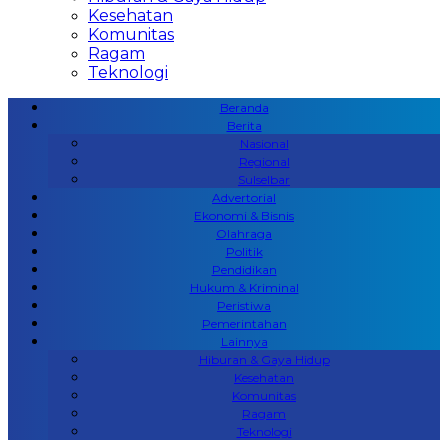
Kesehatan
Komunitas
Ragam
Teknologi
Beranda
Berita
Nasional
Regional
Sulselbar
Advertorial
Ekonomi & Bisnis
Olahraga
Politik
Pendidikan
Hukum & Kriminal
Peristiwa
Pemerintahan
Lainnya
Hiburan & Gaya Hidup
Kesehatan
Komunitas
Ragam
Teknologi