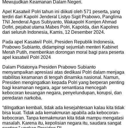
Mewujudkan Keamanan Dalam Negeri.
Apel Kasatwil Polri tahun ini diikuti oleh 571 peserta, yang
terdiri dari Kapolri Jenderal Listyo Sigit Prabowo, Panglima
TNI Jenderal Agus Subiyanto, Wakapolri Komjen Ahmad
Dofiri, pejabat utama Mabes Polri, Kapolda, dan Kapolres
dari seluruh Indonesia, Kamis, 12 Desember 2024.
Pada apel Kasatwil Polri, Presiden Republik Indonesia,
Prabowo Subianto, didampingi sejumlah menteri Kabinet
Merah Putih, memberikan dorongan moral bagi para peserta
apel kasatwil Polri 2024
Dalam Pidatonya Presiden Prabowo Subianto
menyampaikan apresiasi atas dedikasi Polri dalam menjaga
stabilitas keamanan di tengah dinamika nasional. Namun,
Presiden mengingatkan kepada Polri yang berperan penting
bagi keamanan negara, agar senantiasa mencegah
kebocoran keuangan negara, penyelundupan, korupsi, dan
peredaran narkoba.
“diIngatkan kembali, tidak ada kesejahteraan kalau kita tidak
bisa kuat. Tidak ada kemakmuran apabila ada kebocoran-
kebocoran. Tanpa kemakmuran kita tidak mampu mengatasi
masalah. Karena itu, kepolisian negara itu, saudara sangat