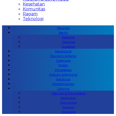
Kesehatan
Komunitas
Ragam
Teknologi
Beranda
Berita
Nasional
Regional
Sulselbar
Advertorial
Ekonomi & Bisnis
Olahraga
Politik
Pendidikan
Hukum & Kriminal
Peristiwa
Pemerintahan
Lainnya
Hiburan & Gaya Hidup
Kesehatan
Komunitas
Ragam
Teknologi