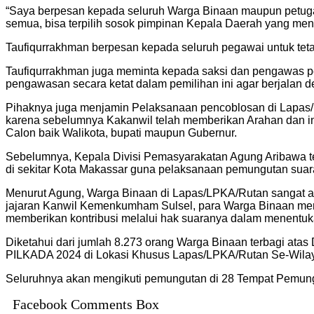
“Saya berpesan kepada seluruh Warga Binaan maupun petugas
semua, bisa terpilih sosok pimpinan Kepala Daerah yang me
Taufiqurrakhman berpesan kepada seluruh pegawai untuk tetap 
Taufiqurrakhman juga meminta kepada saksi dan pengawas p
pengawasan secara ketat dalam pemilihan ini agar berjalan d
Pihaknya juga menjamin Pelaksanaan pencoblosan di Lapas/Rut
karena sebelumnya Kakanwil telah memberikan Arahan dan inst
Calon baik Walikota, bupati maupun Gubernur.
Sebelumnya, Kepala Divisi Pemasyarakatan Agung Aribawa t
di sekitar Kota Makassar guna pelaksanaan pemungutan suar
Menurut Agung, Warga Binaan di Lapas/LPKA/Rutan sangat ant
jajaran Kanwil Kemenkumham Sulsel, para Warga Binaan meras
memberikan kontribusi melalui hak suaranya dalam menentuka
Diketahui dari jumlah 8.273 orang Warga Binaan terbagi ata
PILKADA 2024 di Lokasi Khusus Lapas/LPKA/Rutan Se-Wilaya
Seluruhnya akan mengikuti pemungutan di 28 Tempat Pemungu
Facebook Comments Box