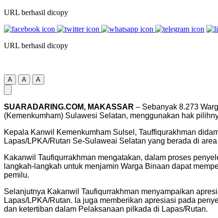
URL berhasil dicopy
URL berhasil dicopy
A
A
A
SUARADARING.COM, MAKASSAR
– Sebanyak 8.273 Warg
(Kemenkumham) Sulawesi Selatan, menggunakan hak pilihny
Kepala Kanwil Kemenkumham Sulsel, Tauffiqurakhman didamp
Lapas/LPKA/Rutan Se-Sulaweai Selatan yang berada di area 
Kakanwil Taufiqurrakhman mengatakan, dalam proses penye
langkah-langkah untuk menjamin Warga Binaan dapat mempero
pemilu.
Selanjutnya Kakanwil Taufiqurrakhman menyampaikan apresia
Lapas/LPKA/Rutan. Ia juga memberikan apresiasi pada penye
dan ketertiban dalam Pelaksanaan pilkada di Lapas/Rutan.