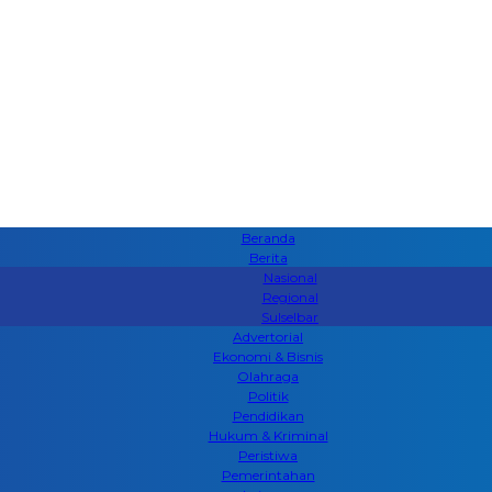
Beranda
Berita
Nasional
Regional
Sulselbar
Advertorial
Ekonomi & Bisnis
Olahraga
Politik
Pendidikan
Hukum & Kriminal
Peristiwa
Pemerintahan