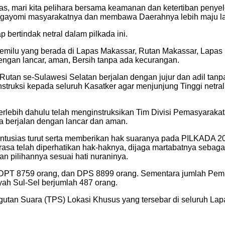
, mari kita pelihara bersama keamanan dan ketertiban penye
ngayomi masyarakatnya dan membawa Daerahnya lebih maju lagi
bertindak netral dalam pilkada ini.
emilu yang berada di Lapas Makassar, Rutan Makassar, Lapas
engan lancar, aman, Bersih tanpa ada kecurangan.
an se-Sulawesi Selatan berjalan dengan jujur dan adil tanpa a
ruksi kepada seluruh Kasatker agar menjunjung Tinggi netrali
erlebih dahulu telah menginstruksikan Tim Divisi Pemasyara
a berjalan dengan lancar dan aman.
usias turut serta memberikan hak suaranya pada PILKADA 2024
a telah diperhatikan hak-haknya, dijaga martabatnya sebagai 
n pilihannya sesuai hati nuraninya.
s DPT 8759 orang, dan DPS 8899 orang. Sementara jumlah Pemi
h Sul-Sel berjumlah 487 orang.
tan Suara (TPS) Lokasi Khusus yang tersebar di seluruh Lapa