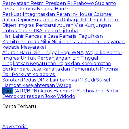
Pernyataan Resmi Presiden RI Prabowo Subianto
Terkait Kondisi Negara Hari Ini
Perkuat Integritas dan Peran In-House Counsel
dalam Opini Hukum, Jasa Raharja IFG Legal Forum
Ditjen Imigrasi Perbarui Aturan Visa Kunjungan
untuk Calon TKA dalam Uji Coba
Hari Lahir Pancasila, Jasa Raharja: Teguhkan
Komitmen pada Nilai-Nilai Pancasila dalam Pelayanan
kepada Masyarakat
Aturan Baru Izin Tinggal Bagi WNA, Wajib ke Kantor
Imigrasi Untuk Perpanjangan Izin Tinggal
Tingkatkan Kepatuhan Pajak dan Keselamatan
Berkendara, Jasa Raharja dan Pemerintah Provinsi
Bali Perkuat Kolaborasi
Sorotan Pedas DPR: Lambannya PTSL di Sulsel
Hambat Kesejahteraan Warga
Tag :
(ATR/BPN)
Agus Harimurti Yudhoyono
Partai
Demokrat
residen Joko Widodo
Berita Terbaru
Advertorial