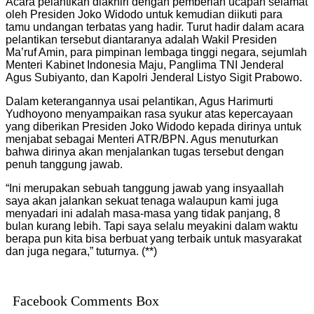
Acara pelantikan diakhiri dengan pemberian ucapan selamat
oleh Presiden Joko Widodo untuk kemudian diikuti para
tamu undangan terbatas yang hadir. Turut hadir dalam acara
pelantikan tersebut diantaranya adalah Wakil Presiden
Ma’ruf Amin, para pimpinan lembaga tinggi negara, sejumlah
Menteri Kabinet Indonesia Maju, Panglima TNI Jenderal
Agus Subiyanto, dan Kapolri Jenderal Listyo Sigit Prabowo.
Dalam keterangannya usai pelantikan, Agus Harimurti
Yudhoyono menyampaikan rasa syukur atas kepercayaan
yang diberikan Presiden Joko Widodo kepada dirinya untuk
menjabat sebagai Menteri ATR/BPN. Agus menuturkan
bahwa dirinya akan menjalankan tugas tersebut dengan
penuh tanggung jawab.
“Ini merupakan sebuah tanggung jawab yang insyaallah
saya akan jalankan sekuat tenaga walaupun kami juga
menyadari ini adalah masa-masa yang tidak panjang, 8
bulan kurang lebih. Tapi saya selalu meyakini dalam waktu
berapa pun kita bisa berbuat yang terbaik untuk masyarakat
dan juga negara,” tuturnya. (**)
Facebook Comments Box