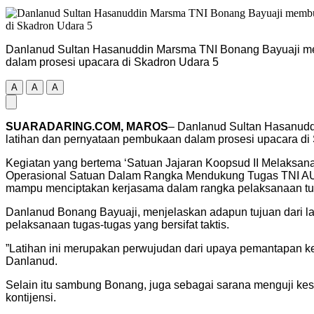
Danlanud Sultan Hasanuddin Marsma TNI Bonang Bayuaji memb
dalam prosesi upacara di Skadron Udara 5
A
A
A
SUARADARING.COM, MAROS
– Danlanud Sultan Hasanuddi
latihan dan pernyataan pembukaan dalam prosesi upacara di 
Kegiatan yang bertema ‘Satuan Jajaran Koopsud II Melaksa
Operasional Satuan Dalam Rangka Mendukung Tugas TNI AU’,
mampu menciptakan kerjasama dalam rangka pelaksanaan tug
Danlanud Bonang Bayuaji, menjelaskan adapun tujuan dari l
pelaksanaan tugas-tugas yang bersifat taktis.
”Latihan ini merupakan perwujudan dari upaya pemantapan ke
Danlanud.
Selain itu sambung Bonang, juga sebagai sarana menguji ke
kontijensi.