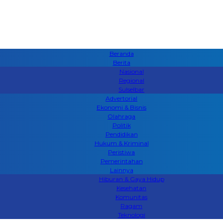
Beranda
Berita
Nasional
Regional
Sulselbar
Advertorial
Ekonomi & Bisnis
Olahraga
Politik
Pendidikan
Hukum & Kriminal
Peristiwa
Pemerintahan
Lainnya
Hiburan & Gaya Hidup
Kesehatan
Komunitas
Ragam
Teknologi