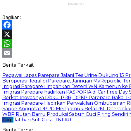
Bagikan:
Facebook
X
WhatsApp
Email
Berita Terkait
Pegawai Lapas Parepare Jalani Tes Urine Dukung 15 P
Beroperasi Ilegal di Parepare, Jaringan MyRepublic T
Imigrasi Parepare Limpahkan Deteni WN Kamerun ke
Imigrasi Parepare hadirkan PASPORIA di Car Free Day 
Berkat Inovasinya Diakui PBB, DPKP Parepare Bakal Pe
Imigrasi Parepare Hadirkan Perwakilan Ombudsman R
Sappe Anggota DPRD Mengamuk Bela PKL Ditertibkan
WBP Rutan Barru Produksi Sabun Cuci Piring Sendiri
Tag :
latihan Sriti Gesit
TNI AU
Berita Terbaru