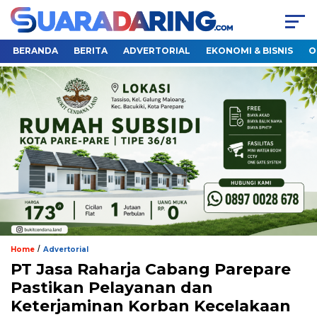
BERANDA
BERITA
ADVERTORIAL
EKONOMI & BISNIS
O
/
Home
Advertorial
PT Jasa Raharja Cabang Parepare
Pastikan Pelayanan dan
Keterjaminan Korban Kecelakaan