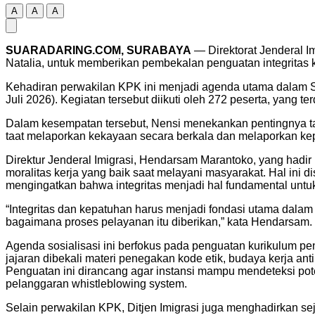
A
A
A
SUARADARING.COM, SURABAYA
— Direktorat Jenderal I
Natalia, untuk memberikan pembekalan penguatan integritas 
Kehadiran perwakilan KPK ini menjadi agenda utama dalam Sos
Juli 2026). Kegiatan tersebut diikuti oleh 272 peserta, yang te
Dalam kesempatan tersebut, Nensi menekankan pentingnya tah
taat melaporkan kekayaan secara berkala dan melaporkan kep
Direktur Jenderal Imigrasi, Hendarsam Marantoko, yang hadi
moralitas kerja yang baik saat melayani masyarakat. Hal ini 
mengingatkan bahwa integritas menjadi hal fundamental untu
“Integritas dan kepatuhan harus menjadi fondasi utama dalam s
bagaimana proses pelayanan itu diberikan,” kata Hendarsam.
Agenda sosialisasi ini berfokus pada penguatan kurikulum p
jajaran dibekali materi penegakan kode etik, budaya kerja an
Penguatan ini dirancang agar instansi mampu mendeteksi pot
pelanggaran whistleblowing system.
Selain perwakilan KPK, Ditjen Imigrasi juga menghadirkan s