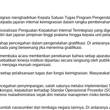
migrasi menghadirkan Kepala Satuan Tugas Program Pengendal
kepada jajaran internal keimigrasian dalam rangka pembenahan 
ialisasi Penguatan Kepatuhan Internal Terintegrasi yang digel
rdiri dari jajaran pimpinan tinggi pratama hingga kepala unit pe
ap pencegahan dalam pengendalian gratifikasi. Di antaranya a
ada yang berwenang jika menerima gratifikasi.
r membuka acara memberikan penekanan bahwa setiap aparatur 
disebabkan kinerja institusi dipantau secara langsung oleh pub
k menjaga muruah organisasi.
etiap pelaksanaan tugas dan fungsi keimigrasian. Masyarakat tid
encegahan penyimpangan, salah satunya melalui implementasi 
tikorupsi, kepatuhan terhadap Standar Operasional Prosedur (S
ensi maladministrasi sejak dini melalui manajemen risiko bent
ejumlah narasumber dari lembaga negara lainnya. Di antarany