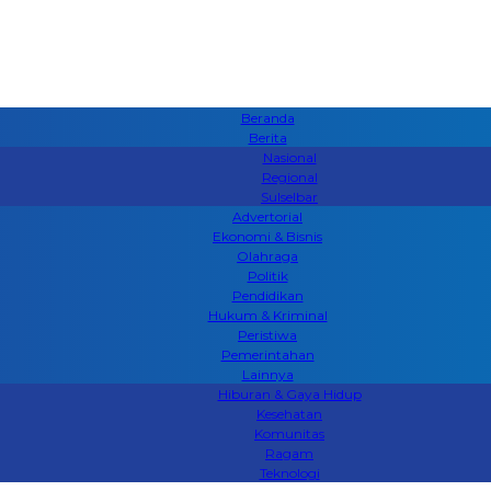
Beranda
Berita
Nasional
Regional
Sulselbar
Advertorial
Ekonomi & Bisnis
Olahraga
Politik
Pendidikan
Hukum & Kriminal
Peristiwa
Pemerintahan
Lainnya
Hiburan & Gaya Hidup
Kesehatan
Komunitas
Ragam
Teknologi