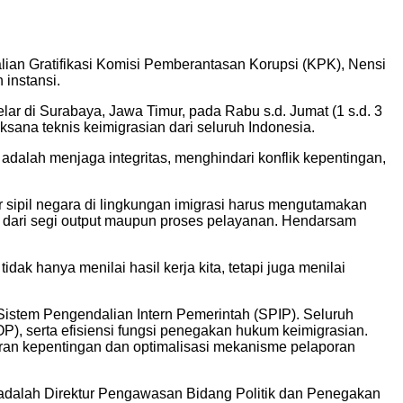
ian Gratifikasi Komisi Pemberantasan Korupsi (KPK), Nensi
instansi.
ar di Surabaya, Jawa Timur, pada Rabu s.d. Jumat (1 s.d. 3
laksana teknis keimigrasian dari seluruh Indonesia.
dalah menjaga integritas, menghindari konflik kepentingan,
sipil negara di lingkungan imigrasi harus mengutamakan
lik dari segi output maupun proses pelayanan. Hendarsam
ak hanya menilai hasil kerja kita, tetapi juga menilai
Sistem Pengendalian Intern Pemerintah (SPIP). Seluruh
OP), serta efisiensi fungsi penegakan hukum keimigrasian.
uran kepentingan dan optimalisasi mekanisme pelaporan
a adalah Direktur Pengawasan Bidang Politik dan Penegakan