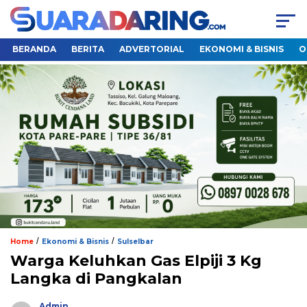
BERANDA
BERITA
ADVERTORIAL
EKONOMI & BISNIS
O
/
/
Home
Ekonomi & Bisnis
Sulselbar
Warga Keluhkan Gas Elpiji 3 Kg
Langka di Pangkalan
Admin