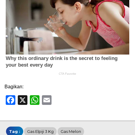
Bagikan:
Facebook
X
WhatsApp
Email
Tag :
Gas Elpiji 3 Kg
Gas Melon