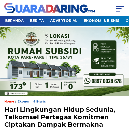
BERANDA
BERITA
ADVERTORIAL
EKONOMI & BISNIS
O
/
Home
Ekonomi & Bisnis
Hari Lingkungan Hidup Sedunia,
Telkomsel Pertegas Komitmen
Ciptakan Dampak Bermakna