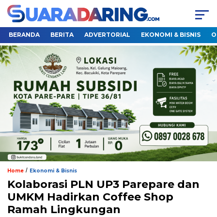
BERANDA
BERITA
ADVERTORIAL
EKONOMI & BISNIS
O
/
Home
Ekonomi & Bisnis
Kolaborasi PLN UP3 Parepare dan
UMKM Hadirkan Coffee Shop
Ramah Lingkungan