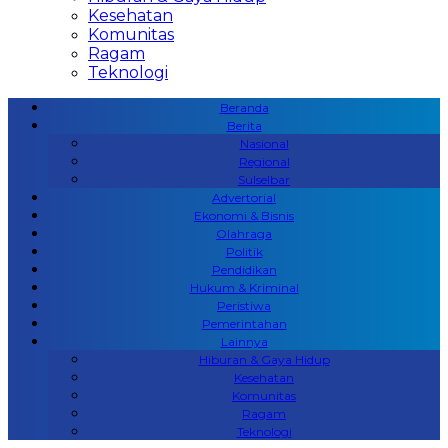
Kesehatan
Komunitas
Ragam
Teknologi
Beranda
Berita
Nasional
Regional
Sulselbar
Advertorial
Ekonomi & Bisnis
Olahraga
Politik
Pendidikan
Hukum & Kriminal
Peristiwa
Pemerintahan
Lainnya
Hiburan & Gaya Hidup
Kesehatan
Komunitas
Ragam
Teknologi