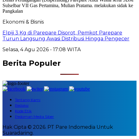
Ekonomi & Bisnis
Elpiji 3 Kg di Parepare Disorot, Pemkot Parepare
Turun Langsung Awasi Distribusi Hingga Pengecer
Selasa, 4 Agu 2026 - 17:08 WITA
Berita Populer
Tentang Kami
Redaksi
Kode Etik
Pedoman Media Siber
Hak Cipta © 2026. PT Pare Indomedia Untuk
Suaradaring.