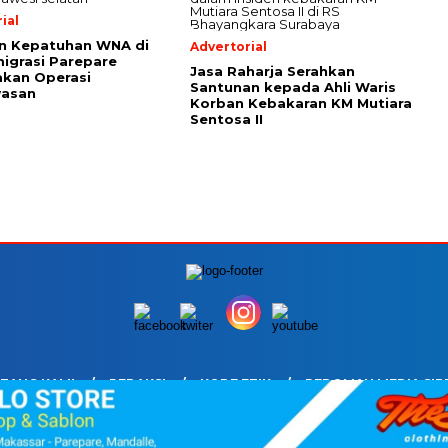
ial
n Kepatuhan WNA di
Advertorial
migrasi Parepare
Jasa Raharja Serahkan
kan Operasi
Santunan kepada Ahli Waris
asan
Korban Kebakaran KM Mutiara
Sentosa II
TANG KAMI
REDAKSI
KODE ETIK
PEDOMAN MEDIA SIB
HAK CIPTA © 2026. PT PARE INDOMEDIA UNTUK SUARADARING.