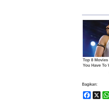
Bagikan:
Face
X