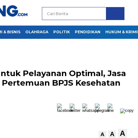
 & BISNIS
OLAHRAGA
POLITIK
PENDIDIKAN
HUKUM & KRIMI
 untuk Pelayanan Optimal, Jasa
ti Pertemuan BPJS Kesehatan
A
A
A