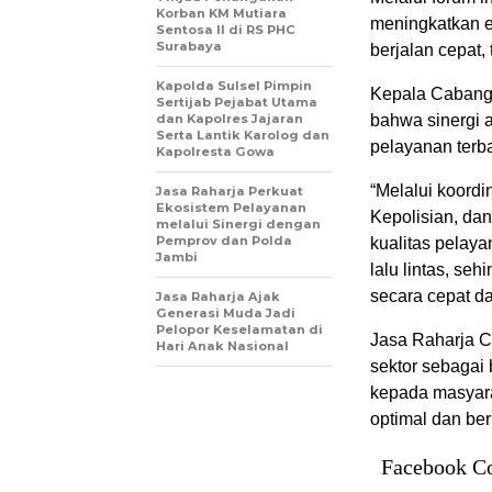
Korban KM Mutiara
meningkatkan e
Sentosa II di RS PHC
Surabaya
berjalan cepat,
Kapolda Sulsel Pimpin
Kepala Cabang
Sertijab Pejabat Utama
dan Kapolres Jajaran
bahwa sinergi 
Serta Lantik Karolog dan
pelayanan terb
Kapolresta Gowa
“Melalui koordi
Jasa Raharja Perkuat
Ekosistem Pelayanan
Kepolisian, da
melalui Sinergi dengan
Pemprov dan Polda
kualitas pelay
Jambi
lalu lintas, s
secara cepat da
Jasa Raharja Ajak
Generasi Muda Jadi
Pelopor Keselamatan di
Jasa Raharja C
Hari Anak Nasional
sektor sebagai
kepada masyara
optimal dan be
Facebook C