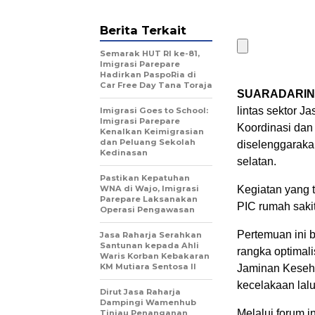
Berita Terkait
Semarak HUT RI ke-81,
Imigrasi Parepare
Hadirkan PaspoRia di
Car Free Day Tana Toraja
SUARADARIN
lintas sektor 
Imigrasi Goes to School:
Imigrasi Parepare
Koordinasi dan
Kenalkan Keimigrasian
dan Peluang Sekolah
diselenggaraka
Kedinasan
selatan.
Pastikan Kepatuhan
WNA di Wajo, Imigrasi
Kegiatan yang t
Parepare Laksanakan
PIC rumah saki
Operasi Pengawasan
Pertemuan ini b
Jasa Raharja Serahkan
Santunan kepada Ahli
rangka optimal
Waris Korban Kebakaran
KM Mutiara Sentosa II
Jaminan Keseh
kecelakaan lalu 
Dirut Jasa Raharja
Dampingi Wamenhub
Melalui forum i
Tinjau Penanganan