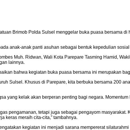
tuan Brimob Polda Sulsel menggelar buka puasa bersama di ha
ada anak-anak panti asuhan sebagai bentuk kepedulian sosial d
 Kombes Muh. Ridwan, Wali Kota Parepare Tasming Hamid, Wakil
gan lainnya.
ikan bahwa kegiatan buka puasa bersama ini merupakan bagian
uruh Sulsel. Khusus di Parepare, kita berbuka bersama 200 an
a yang kelak akan berperan penting bagi negara. Momentum R
tugas pengamanan, tetapi juga sebagai pengayom masyarakat.
a keras meraih cita-cita,” tambahnya.
ngatakan kegiatan ini menjadi sarana mempererat silaturahmi