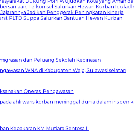
Masyarakat Dukung Polri Wujudkan Kota yang Aman da
ebersamaan, Telkomsel Salurkan Hewan Kurban Iduladh
Jajarannya Jadikan Penggerak Peningkatan Kinerja
es unit PLTD Suppa Salurkan Bantuan Hewan Kurban
eimigrasian dan Peluang Sekolah Kedinasan
Laksanakan Operasi Pengawasan
rban Kebakaran KM Mutiara Sentosa II