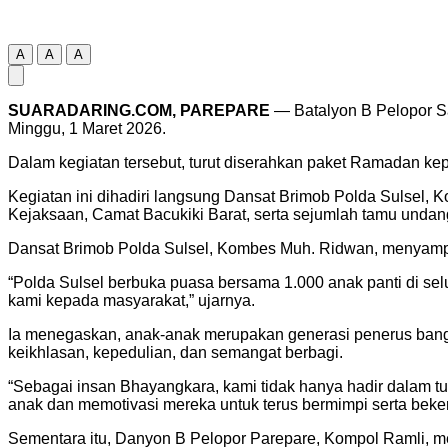
A
A
A
SUARADARING.COM, PAREPARE
— Batalyon B Pelopor Sa
Minggu, 1 Maret 2026.
Dalam kegiatan tersebut, turut diserahkan paket Ramadan kep
Kegiatan ini dihadiri langsung Dansat Brimob Polda Sulsel,
Kejaksaan, Camat Bacukiki Barat, serta sejumlah tamu undan
Dansat Brimob Polda Sulsel, Kombes Muh. Ridwan, menyampa
“Polda Sulsel berbuka puasa bersama 1.000 anak panti di sel
kami kepada masyarakat,” ujarnya.
Ia menegaskan, anak-anak merupakan generasi penerus bangs
keikhlasan, kepedulian, dan semangat berbagi.
“Sebagai insan Bhayangkara, kami tidak hanya hadir dalam 
anak dan memotivasi mereka untuk terus bermimpi serta bekerj
Sementara itu, Danyon B Pelopor Parepare, Kompol Ramli, me