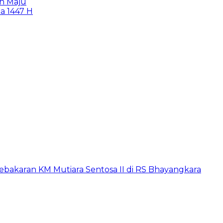
n Maju
a 1447 H