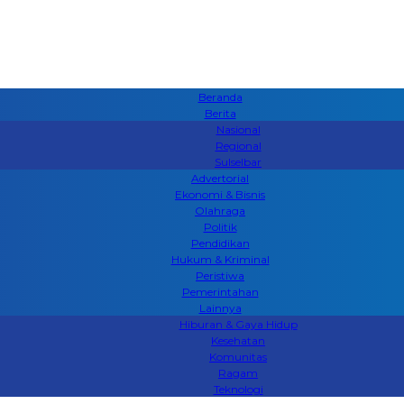
Beranda
Berita
Nasional
Regional
Sulselbar
Advertorial
Ekonomi & Bisnis
Olahraga
Politik
Pendidikan
Hukum & Kriminal
Peristiwa
Pemerintahan
Lainnya
Hiburan & Gaya Hidup
Kesehatan
Komunitas
Ragam
Teknologi