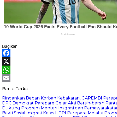
Bagikan:
Facebook
X
WhatsApp
Email
Berita Terkait
Ringankan Beban Korban Kebakaran, GAPEMBI Parepa
DPC Demokrat Parepare Gelar Aksi Bersih-bersih Pant
Dukung Program Menteri Imigrasi dan Pemasyarakatan
Bakti Sosial Imigrasi Kelas II TPI Parepare Melalui P