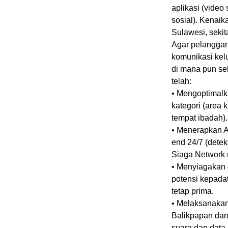
aplikasi (video
sosial). Kenaik
Sulawesi, sekit
Agar pelanggan
komunikasi kelu
di mana pun se
telah:
• Mengoptimalkan
kategori (area 
tempat ibadah).
• Menerapkan A
end 24/7 (detek
Siaga Network 
• Menyiagakan 
potensi kepadat
tetap prima.
• Melaksanakan 
Balikpapan dan
suara dan dat