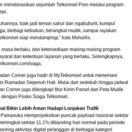
 mendonasikan sejumlah Telkomsel Poin melalui program
epi.
uhannya, baik jadi teman sahur dan ngabuburit, kumpul
ga, berbagi kebaikan, berangkat mudik, sampai rayakan
lkomsel siap mendampingi,” kata Muharlis.
il, masa berlaku, dan ketersediaan masing‑masing program
yarat dan ketentuan layanan yang berlaku. Selengkapnya,
elkomsel.com/siaga.
madan Corner juga hadir di MyTelkomsel untuk menemani
ni Ramadan Sepenuh Hati. Mulai dari sedekah hingga jadwal
 Corner juga dilengkapi fitur Kirim Parsel dan Peta Mudik
 dengan Posko Siaga Telkomsel.
mal Bikin Lebih Aman Hadapi Lonjakan Trafik
 Pamasuka memproyeksikan puncak payload nasional sekitar
meningkat sekitar 11,1% dibanding hari normal pada periode
seiring aktivitas digital pelanggan di berbagai kategori