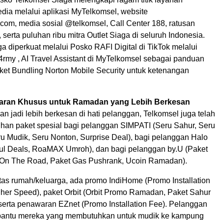
dia melalui aplikasi MyTelkomsel, website
com, media sosial @telkomsel, Call Center 188, ratusan
serta puluhan ribu mitra Outlet Siaga di seluruh Indonesia.
uga diperkuat melalui Posko RAFI Digital di TikTok melalui
rmy , AI Travel Assistant di MyTelkomsel sebagai panduan
aket Bundling Norton Mobile Security untuk ketenangan
ran Khusus untuk Ramadan yang Lebih Berkesan
 jadi lebih berkesan di hati pelanggan, Telkomsel juga telah
ihan paket spesial bagi pelanggan SIMPATI (Seru Sahur, Seru
ru Mudik, Seru Nonton, Surprise Deal), bagi pelanggan Halo
ul Deals, RoaMAX Umroh), dan bagi pelanggan by.U (Paket
On The Road, Paket Gas Pushrank, Ucoin Ramadan).
tas rumah/keluarga, ada promo IndiHome (Promo Installation
her Speed), paket Orbit (Orbit Promo Ramadan, Paket Sahur
 serta penawaran EZnet (Promo Installation Fee). Pelanggan
bantu mereka yang membutuhkan untuk mudik ke kampung