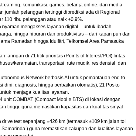
 streaming, komunikasi, games, belanja online, dan media
an jumlah pelanggan tertinggi diprediksi ada di Regional
ar 110 ribu pelanggan atau naik +0,9%.
 nyaman mengakses layanan digital – untuk ibadah,
arga, hingga hiburan dan produktivitas – dari kapan pun dan
lama Ramadan hingga Idulfitri, Telkomsel Area Pamasuka
 jaringan di 71 titik prioritas (Points of Interest/POI) lintas
khusus/keramaian, transportasi, rute mudik, residensial, dan
utonomous Network berbasis AI untuk pemantauan end-to-
si dini, diagnosis, hingga perbaikan otomatis), 21 Posko
untuk menjaga kualitas layanan.
4 unit COMBAT (Compact Mobile BTS) di lokasi dengan
an tinggi, guna memastikan kapasitas dan kualitas sinyal
drive test sepanjang ±426 km (termasuk ±109 km jalan tol
 Samarinda ) guna memastikan cakupan dan kualitas layanan
a aman memadai.