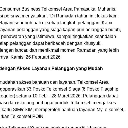
 Consumer Business Telkomsel Area Pamasuka, Muharlis,
si persnya menyatakan, “Di Ramadan tahun ini, fokus kami
elayani sepenuh hati di setiap langkah pelanggan. Kami
layanan pelanggan yang siaga kapan pun pelanggan butuh,
 penawaran yang istimewa, sampai tingkatkan keandalan
setiap pelanggan dapat beribadah dengan khusyuk,
 dengan lancar, dan menikmati momen Ramadan yang lebih
rnya. Kamis, 26 Februari 2026
 dengan Akses Layanan Pelanggan yang Mudah
udahan akses bantuan dan layanan, Telkomsel Area
operasikan 33 Posko Telkomsel Siaga (6 Posko Flagship
eguler) selama 10 Feb – 28 Maret 2026. Pelanggan dapat
vasi dan isi ulang berbagai produk Telkomsel, mengakses
i kartu SIM/eSIM, memperoleh bantuan layanan MyTelkomsel,
rkan Telkomsel POIN.
sko Telkomsel Siaga melengkapi ragam titik layanan