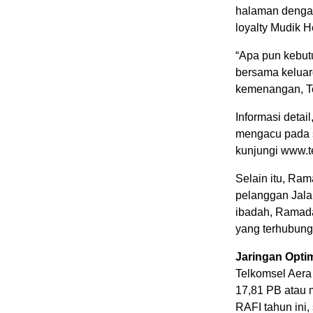
halaman dengan
loyalty Mudik H
“Apa pun kebut
bersama keluar
kemenangan, Te
Informasi deta
mengacu pada s
kunjungi www.t
Selain itu, Ra
pelanggan Jala
ibadah, Ramadan
yang terhubung
Jaringan Opti
Telkomsel Aera
17,81 PB atau 
RAFI tahun ini, 