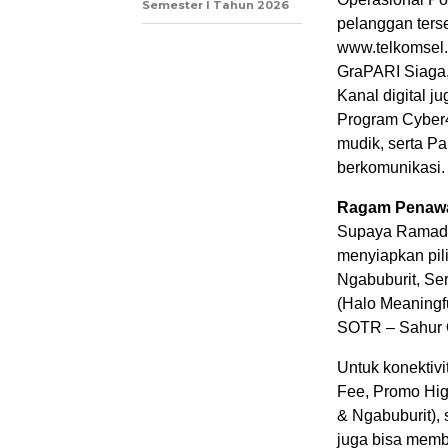
Semester I Tahun 2026
pelanggan terse
www.telkomsel.
GraPARI Siaga, 
Kanal digital j
Program Cyber4
mudik, serta P
berkomunikasi.
Ragam Penawa
Supaya Ramadan
menyiapkan pil
Ngabuburit, Se
(Halo Meaningf
SOTR – Sahur 
Untuk konektivi
Fee, Promo Hig
& Ngabuburit),
juga bisa mem