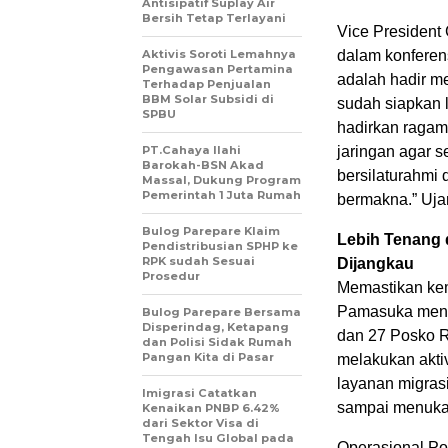
Antisipatif Suplay Air
Bersih Tetap Terlayani
Vice President
Aktivis Soroti Lemahnya
dalam konferen
Pengawasan Pertamina
adalah hadir m
Terhadap Penjualan
BBM Solar Subsidi di
sudah siapkan 
SPBU
hadirkan ragam
PT.Cahaya Ilahi
jaringan agar 
Barokah-BSN Akad
bersilaturahmi
Massal, Dukung Program
Pemerintah 1 Juta Rumah
bermakna.” Uja
Bulog Parepare Klaim
Lebih Tenang
Pendistribusian SPHP ke
RPK sudah Sesuai
Dijangkau
Prosedur
Memastikan kem
Pamasuka meng
Bulog Parepare Bersama
Disperindag, Ketapang
dan 27 Posko R
dan Polisi Sidak Rumah
Pangan Kita di Pasar
melakukan akti
layanan migras
Imigrasi Catatkan
sampai menuka
Kenaikan PNBP 6.42%
dari Sektor Visa di
Tengah Isu Global pada
Operasional Po