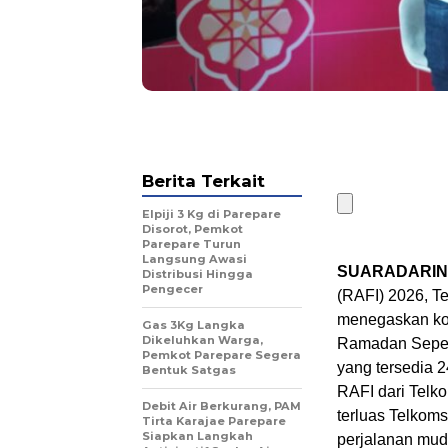
Berita Terkait
Elpiji 3 Kg di Parepare
Disorot, Pemkot
Parepare Turun
Langsung Awasi
SUARADARIN
Distribusi Hingga
Pengecer
(RAFI) 2026, T
menegaskan kom
Gas 3Kg Langka
Dikeluhkan Warga,
Ramadan Sepen
Pemkot Parepare Segera
yang tersedia 
Bentuk Satgas
RAFI dari Telko
Debit Air Berkurang, PAM
terluas Telkoms
Tirta Karajae Parepare
Siapkan Langkah
perjalanan mud