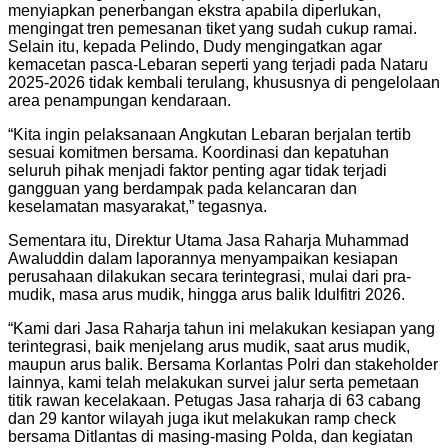
menyiapkan penerbangan ekstra apabila diperlukan,
mengingat tren pemesanan tiket yang sudah cukup ramai.
Selain itu, kepada Pelindo, Dudy mengingatkan agar
kemacetan pasca-Lebaran seperti yang terjadi pada Nataru
2025-2026 tidak kembali terulang, khususnya di pengelolaan
area penampungan kendaraan.
“Kita ingin pelaksanaan Angkutan Lebaran berjalan tertib
sesuai komitmen bersama. Koordinasi dan kepatuhan
seluruh pihak menjadi faktor penting agar tidak terjadi
gangguan yang berdampak pada kelancaran dan
keselamatan masyarakat,” tegasnya.
Sementara itu, Direktur Utama Jasa Raharja Muhammad
Awaluddin dalam laporannya menyampaikan kesiapan
perusahaan dilakukan secara terintegrasi, mulai dari pra-
mudik, masa arus mudik, hingga arus balik Idulfitri 2026.
“Kami dari Jasa Raharja tahun ini melakukan kesiapan yang
terintegrasi, baik menjelang arus mudik, saat arus mudik,
maupun arus balik. Bersama Korlantas Polri dan stakeholder
lainnya, kami telah melakukan survei jalur serta pemetaan
titik rawan kecelakaan. Petugas Jasa raharja di 63 cabang
dan 29 kantor wilayah juga ikut melakukan ramp check
bersama Ditlantas di masing-masing Polda, dan kegiatan