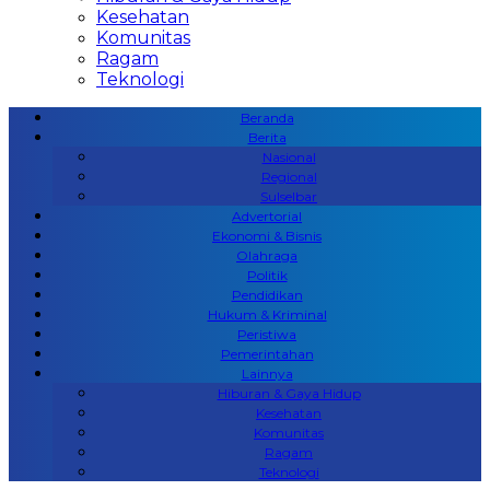
Kesehatan
Komunitas
Ragam
Teknologi
Beranda
Berita
Nasional
Regional
Sulselbar
Advertorial
Ekonomi & Bisnis
Olahraga
Politik
Pendidikan
Hukum & Kriminal
Peristiwa
Pemerintahan
Lainnya
Hiburan & Gaya Hidup
Kesehatan
Komunitas
Ragam
Teknologi