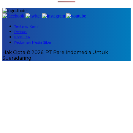
Tentang Kami
Redaksi
Kode Etik
Pedoman Media Siber
Hak Cipta © 2026. PT Pare Indomedia Untuk
Suaradaring.