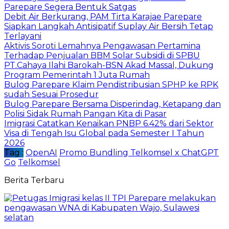
Parepare Segera Bentuk Satgas
Debit Air Berkurang, PAM Tirta Karajae Parepare
Siapkan Langkah Antisipatif Suplay Air Bersih Tetap
Terlayani
Aktivis Soroti Lemahnya Pengawasan Pertamina
Terhadap Penjualan BBM Solar Subsidi di SPBU
PT.Cahaya Ilahi Barokah-BSN Akad Massal, Dukung
Program Pemerintah 1 Juta Rumah
Bulog Parepare Klaim Pendistribusian SPHP ke RPK
sudah Sesuai Prosedur
Bulog Parepare Bersama Disperindag, Ketapang dan
Polisi Sidak Rumah Pangan Kita di Pasar
Imigrasi Catatkan Kenaikan PNBP 6.42% dari Sektor
Visa di Tengah Isu Global pada Semester I Tahun
2026
Tag :
OpenAI
Promo Bundling Telkomsel x ChatGPT
Go
Telkomsel
Berita Terbaru