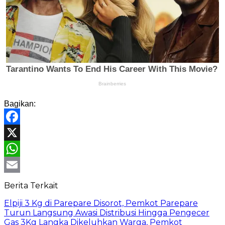
Bagikan:
Facebook
X
WhatsApp
Email
Berita Terkait
Elpiji 3 Kg di Parepare Disorot, Pemkot Parepare
Turun Langsung Awasi Distribusi Hingga Pengecer
Gas 3Kg Langka Dikeluhkan Warga, Pemkot