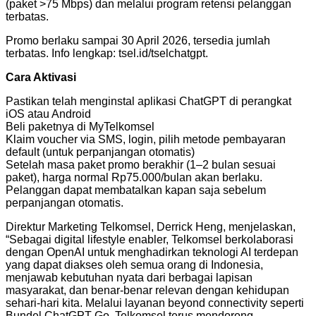
(paket >75 Mbps) dan melalui program retensi pelanggan
terbatas.
Promo berlaku sampai 30 April 2026, tersedia jumlah
terbatas. Info lengkap: tsel.id/tselchatgpt.
Cara Aktivasi
Pastikan telah menginstal aplikasi ChatGPT di perangkat
iOS atau Android
Beli paketnya di MyTelkomsel
Klaim voucher via SMS, login, pilih metode pembayaran
default (untuk perpanjangan otomatis)
Setelah masa paket promo berakhir (1–2 bulan sesuai
paket), harga normal Rp75.000/bulan akan berlaku.
Pelanggan dapat membatalkan kapan saja sebelum
perpanjangan otomatis.
Direktur Marketing Telkomsel, Derrick Heng, menjelaskan,
“Sebagai digital lifestyle enabler, Telkomsel berkolaborasi
dengan OpenAI untuk menghadirkan teknologi AI terdepan
yang dapat diakses oleh semua orang di Indonesia,
menjawab kebutuhan nyata dari berbagai lapisan
masyarakat, dan benar-benar relevan dengan kehidupan
sehari-hari kita. Melalui layanan beyond connectivity seperti
Bundel ChatGPT Go, Telkomsel terus mendorong