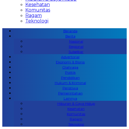
Kesehatan
Komunitas
Ragam
Teknologi
Beranda
Berita
Nasional
Regional
Sulselbar
Advertorial
Ekonomi & Bisnis
Olahraga
Politik
Pendidikan
Hukum & Kriminal
Peristiwa
Pemerintahan
Lainnya
Hiburan & Gaya Hidup
Kesehatan
Komunitas
Ragam
Teknologi