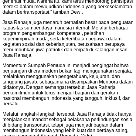
generasi muda. Karena itu, kami terus mendorong partisipasi
mereka dalam mewujudkan Indonesia yang berkeselamatan
dalam bertransportasi,” tambah Dewi.
Jasa Raharja juga menaruh perhatian besar pada penguatan
kapasitas sumber daya manusia internal. Melalui berbagai
program pengembangan kompetensi, pelatihan
kepemimpinan muda, serta keterlibatan pegawai dalam
kegiatan sosial dan keberlanjutan, perusahaan berupaya
menumbuhkan jiwa patriotik dan empati di kalangan insan
Jasa Raharja.
Momentum Sumpah Pemuda ini menjadi pengingat bahwa
perjuangan di era modern bukan lagi menggunakan senjata,
melainkan menggunakan pengetahuan, kejujuran, dan
tanggung jawab, sebagaimana disampaikan Menpora dalam
pidatonya. Dengan semangat tersebut, Jasa Raharja
berkomitmen untuk terus menjadi bagian dari gerakan
nasional membangun Indonesia yang tangguh, inklusif, dan
bersatu.
Melalui langkah-langkah tersebut, Jasa Raharja tidak hanya
menjalankan mandat sebagai pelaksana perlindungan sosial
di bidang transportasi, tetapi juga menjadi bagian dalam
membangun Indonesia yang lebih kuat dan berdaya saing,
sesuai semangat Sumpah Pemuda. (Adv)