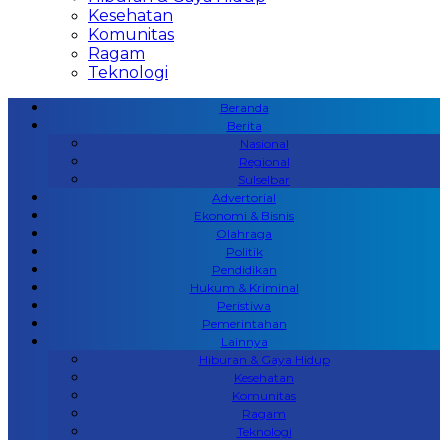
Kesehatan
Komunitas
Ragam
Teknologi
Beranda
Berita
Nasional
Regional
Sulselbar
Advertorial
Ekonomi & Bisnis
Olahraga
Politik
Pendidikan
Hukum & Kriminal
Peristiwa
Pemerintahan
Lainnya
Hiburan & Gaya Hidup
Kesehatan
Komunitas
Ragam
Teknologi