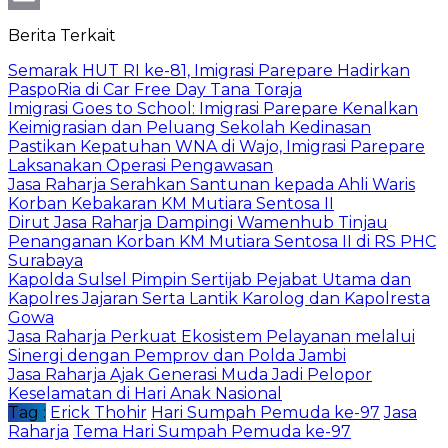
Email
Berita Terkait
Semarak HUT RI ke-81, Imigrasi Parepare Hadirkan
PaspoRia di Car Free Day Tana Toraja
Imigrasi Goes to School: Imigrasi Parepare Kenalkan
Keimigrasian dan Peluang Sekolah Kedinasan
Pastikan Kepatuhan WNA di Wajo, Imigrasi Parepare
Laksanakan Operasi Pengawasan
Jasa Raharja Serahkan Santunan kepada Ahli Waris
Korban Kebakaran KM Mutiara Sentosa II
Dirut Jasa Raharja Dampingi Wamenhub Tinjau
Penanganan Korban KM Mutiara Sentosa II di RS PHC
Surabaya
Kapolda Sulsel Pimpin Sertijab Pejabat Utama dan
Kapolres Jajaran Serta Lantik Karolog dan Kapolresta
Gowa
Jasa Raharja Perkuat Ekosistem Pelayanan melalui
Sinergi dengan Pemprov dan Polda Jambi
Jasa Raharja Ajak Generasi Muda Jadi Pelopor
Keselamatan di Hari Anak Nasional
Tag :
Erick Thohir
Hari Sumpah Pemuda ke-97
Jasa
Raharja
Tema Hari Sumpah Pemuda ke-97