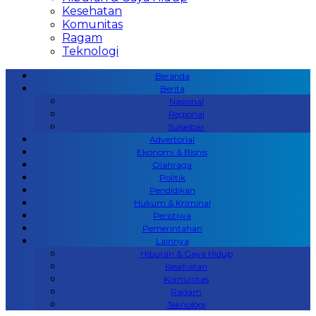
Kesehatan
Komunitas
Ragam
Teknologi
Beranda
Berita
Nasional
Regional
Sulselbar
Advertorial
Ekonomi & Bisnis
Olahraga
Politik
Pendidikan
Hukum & Kriminal
Peristiwa
Pemerintahan
Lainnya
Hiburan & Gaya Hidup
Kesehatan
Komunitas
Ragam
Teknologi