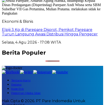
Ekonomi & Bisnis
Elpiji 3 Kg di Parepare Disorot, Pemkot Parepare
Turun Langsung Awasi Distribusi Hingga Pengecer
Selasa, 4 Agu 2026 - 17:08 WITA
Berita Populer
Tentang Kami
Redaksi
Kode Etik
Pedoman Media Siber
Hak Cipta © 2026. PT Pare Indomedia Untuk