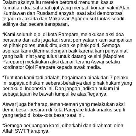
Dalam aksinya itu mereka berorasi menuntut, kasus
kematian dua sahabat ojol yang menjadi korban yakni Afan
Kurniawan dan Rusdamdiansyah, saat aksi demonstrasi
terjadi di Jakarta dan Makassar. Agar diusut tuntas seadil-
adilnya dan secara transparan.
“Kami seluruh ojol di kota Parepare, melakukan aksi doa
bersama dan ada juga tadi surat pernyataan kam sampaikan
ke pihak polres untuk ditujukan ke pihak polri. Semoga
aspirasi kami diterima dengan baik karena kam punya niat
yang baik, niat yang tulus untuk datang ke sini (Mapolres
Parepare) melakukan aksi damai,”terang Aswar selaku
kordinator Ojol Parepare kepada awak media.
“Tuntutan kami tadi adalah, bagaimana pihak dari 7 pelaku
ini supaya dihukum seberat-beratnya dari pihak hukum yang
berlaku di Indonesia ini. Dan jangan jadikan hukum ini
sebaga tajam ke bawah tumpul ke atas,”teganya.
Aswar juga berharap, teman-teman yang melakukan aksi
demo besar-besaran di kota Parepare tidak anarkis seprti
yang terjad di kota-kota besar saat ini.
“Semoga perjuangan kami, diberkahi dan dirahmati oleh
Allah SWT,”harapnya.