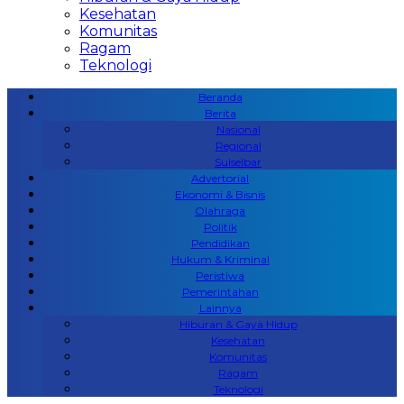
Kesehatan
Komunitas
Ragam
Teknologi
Beranda
Berita
Nasional
Regional
Sulselbar
Advertorial
Ekonomi & Bisnis
Olahraga
Politik
Pendidikan
Hukum & Kriminal
Peristiwa
Pemerintahan
Lainnya
Hiburan & Gaya Hidup
Kesehatan
Komunitas
Ragam
Teknologi