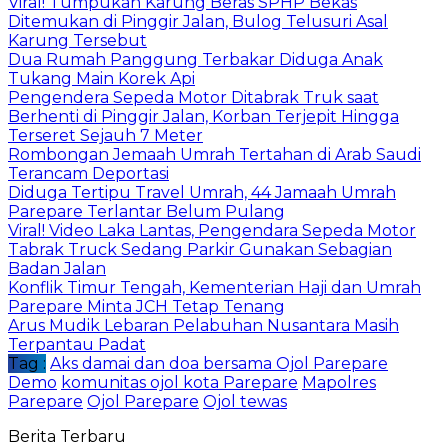
Viral! Tumpukan Karung Beras SPHP Bekas
Ditemukan di Pinggir Jalan, Bulog Telusuri Asal
Karung Tersebut
Dua Rumah Panggung Terbakar Diduga Anak
Tukang Main Korek Api
Pengendera Sepeda Motor Ditabrak Truk saat
Berhenti di Pinggir Jalan, Korban Terjepit Hingga
Terseret Sejauh 7 Meter
Rombongan Jemaah Umrah Tertahan di Arab Saudi
Terancam Deportasi
Diduga Tertipu Travel Umrah, 44 Jamaah Umrah
Parepare Terlantar Belum Pulang
Viral! Video Laka Lantas, Pengendara Sepeda Motor
Tabrak Truck Sedang Parkir Gunakan Sebagian
Badan Jalan
Konflik Timur Tengah, Kementerian Haji dan Umrah
Parepare Minta JCH Tetap Tenang
Arus Mudik Lebaran Pelabuhan Nusantara Masih
Terpantau Padat
Tag :
Aks damai dan doa bersama Ojol Parepare
Demo
komunitas ojol kota Parepare
Mapolres
Parepare
Ojol Parepare
Ojol tewas
Berita Terbaru