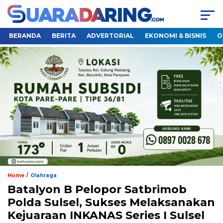
BERANDA
BERITA
ADVERTORIAL
EKONOMI & BISNIS
O
/
Home
Olahraga
Batalyon B Pelopor Satbrimob
Polda Sulsel, Sukses Melaksanakan
Kejuaraan INKANAS Series I Sulsel