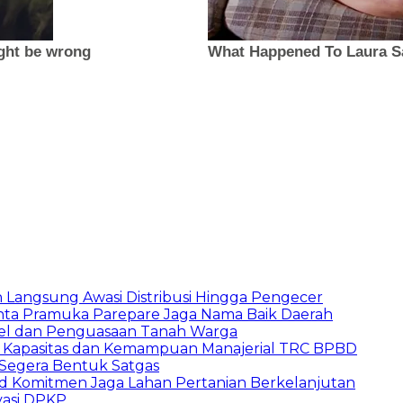
un Langsung Awasi Distribusi Hingga Pengecer
inta Pramuka Parepare Jaga Nama Baik Daerah
skel dan Penguasaan Tanah Warga
n Kapasitas dan Kemampuan Manajerial TRC BPBD
Segera Bentuk Satgas
d Komitmen Jaga Lahan Pertanian Berkelanjutan
vasi DPKP