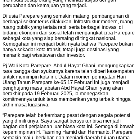
perubahan dan kemajuan yang terjadi.
Di usia Parepare yang semakin matang, pembangunan di
berbagai sektor terus dilakukan. Infrastruktur modern, ruang-
ruang publik yang tertata rapi, serta berbagai inovasi di
bidang ekonomi dan sosial telah mengangkat citra Parepare
sebagai kota yang siap bersaing di tingkat nasional.
Kemegahan ini menjadi bukti nyata bahwa Parepare bukan
hanya sekadar kota transit, tetapi juga destinasi yang
menarik bagi wisatawan dan investor.
Pj Wali Kota Parepare, Abdul Hayat Ghani, mengungkapkan
rasa bangga dan syukurnya karena telah diberi kesempatan
untuk memimpin kota ini. Dalam momen peringatan Hari
Ulang Tahun Parepare ke-65 17 Februari ini juga menjadi
penghujung masa jabatan Abd Hayat Ghani yang akan
berakhir pada 19 Februari 2025, ia menegaskan
komitmennya untuk terus memberikan yang terbaik hingga
akhir masa tugasnya.
“Parepare telah berkembang pesat dengan segala potensi
yang dimilikinya. Saya sangat bersyukur bisa menjadi
bagian dari perjalanan luar biasa kota ini. Semoga di bawah
kepemimpinan H. Tasming Hamid dan Hermanto, Parepare
semakin maju, berkibar, dan menjadi daerah tujuan utama