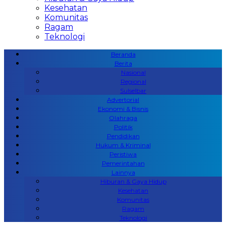
Kesehatan
Komunitas
Ragam
Teknologi
Beranda
Berita
Nasional
Regional
Sulselbar
Advertorial
Ekonomi & Bisnis
Olahraga
Politik
Pendidikan
Hukum & Kriminal
Peristiwa
Pemerintahan
Lainnya
Hiburan & Gaya Hidup
Kesehatan
Komunitas
Ragam
Teknologi