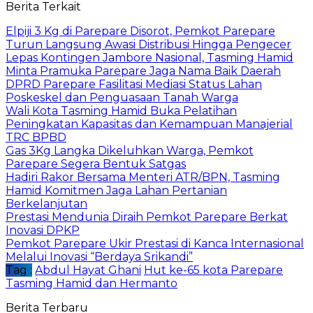
Berita Terkait
Elpiji 3 Kg di Parepare Disorot, Pemkot Parepare
Turun Langsung Awasi Distribusi Hingga Pengecer
Lepas Kontingen Jambore Nasional, Tasming Hamid
Minta Pramuka Parepare Jaga Nama Baik Daerah
DPRD Parepare Fasilitasi Mediasi Status Lahan
Poskeskel dan Penguasaan Tanah Warga
Wali Kota Tasming Hamid Buka Pelatihan
Peningkatan Kapasitas dan Kemampuan Manajerial
TRC BPBD
Gas 3Kg Langka Dikeluhkan Warga, Pemkot
Parepare Segera Bentuk Satgas
Hadiri Rakor Bersama Menteri ATR/BPN, Tasming
Hamid Komitmen Jaga Lahan Pertanian
Berkelanjutan
Prestasi Mendunia Diraih Pemkot Parepare Berkat
Inovasi DPKP
Pemkot Parepare Ukir Prestasi di Kanca Internasional
Melalui Inovasi “Berdaya Srikandi”
Tag :
Abdul Hayat Ghani
Hut ke-65 kota Parepare
Tasming Hamid dan Hermanto
Berita Terbaru