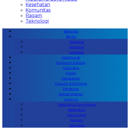
Kesehatan
Komunitas
Ragam
Teknologi
Beranda
Berita
Nasional
Regional
Sulselbar
Advertorial
Ekonomi & Bisnis
Olahraga
Politik
Pendidikan
Hukum & Kriminal
Peristiwa
Pemerintahan
Lainnya
Hiburan & Gaya Hidup
Kesehatan
Komunitas
Ragam
Teknologi