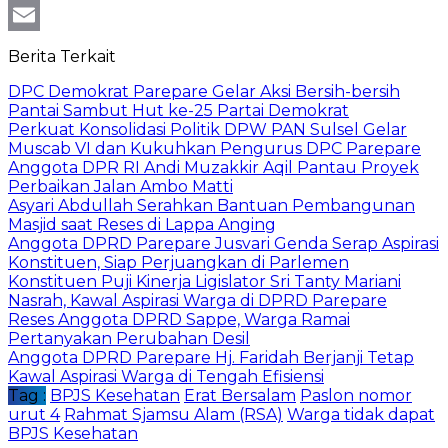
WhatsApp
Email
Berita Terkait
DPC Demokrat Parepare Gelar Aksi Bersih-bersih
Pantai Sambut Hut ke-25 Partai Demokrat
Perkuat Konsolidasi Politik DPW PAN Sulsel Gelar
Muscab VI dan Kukuhkan Pengurus DPC Parepare
Anggota DPR RI Andi Muzakkir Aqil Pantau Proyek
Perbaikan Jalan Ambo Matti
Asyari Abdullah Serahkan Bantuan Pembangunan
Masjid saat Reses di Lappa Anging
Anggota DPRD Parepare Jusvari Genda Serap Aspirasi
Konstituen, Siap Perjuangkan di Parlemen
Konstituen Puji Kinerja Ligislator Sri Tanty Mariani
Nasrah, Kawal Aspirasi Warga di DPRD Parepare
Reses Anggota DPRD Sappe, Warga Ramai
Pertanyakan Perubahan Desil
Anggota DPRD Parepare Hj. Faridah Berjanji Tetap
Kawal Aspirasi Warga di Tengah Efisiensi
Tag :
BPJS Kesehatan
Erat Bersalam
Paslon nomor
urut 4
Rahmat Sjamsu Alam (RSA)
Warga tidak dapat
BPJS Kesehatan