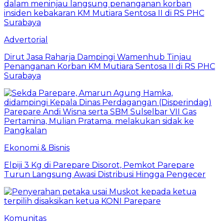
Advertorial
Dirut Jasa Raharja Dampingi Wamenhub Tinjau
Penanganan Korban KM Mutiara Sentosa II di RS PHC
Surabaya
Ekonomi & Bisnis
Elpiji 3 Kg di Parepare Disorot, Pemkot Parepare
Turun Langsung Awasi Distribusi Hingga Pengecer
Komunitas