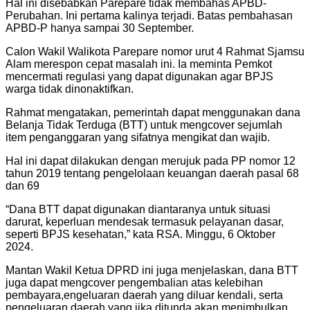
Hal ini disebabkan Parepare tidak membahas APBD-
Perubahan. Ini pertama kalinya terjadi. Batas pembahasan
APBD-P hanya sampai 30 September.
Calon Wakil Walikota Parepare nomor urut 4 Rahmat Sjamsu
Alam merespon cepat masalah ini. Ia meminta Pemkot
mencermati regulasi yang dapat digunakan agar BPJS
warga tidak dinonaktifkan.
Rahmat mengatakan, pemerintah dapat menggunakan dana
Belanja Tidak Terduga (BTT) untuk mengcover sejumlah
item penganggaran yang sifatnya mengikat dan wajib.
Hal ini dapat dilakukan dengan merujuk pada PP nomor 12
tahun 2019 tentang pengelolaan keuangan daerah pasal 68
dan 69
“Dana BTT dapat digunakan diantaranya untuk situasi
darurat, keperluan mendesak termasuk pelayanan dasar,
seperti BPJS kesehatan,” kata RSA. Minggu, 6 Oktober
2024.
Mantan Wakil Ketua DPRD ini juga menjelaskan, dana BTT
juga dapat mengcover pengembalian atas kelebihan
pembayara,engeluaran daerah yang diluar kendali, serta
pengeluaran daerah yang jika ditunda akan menimbulkan