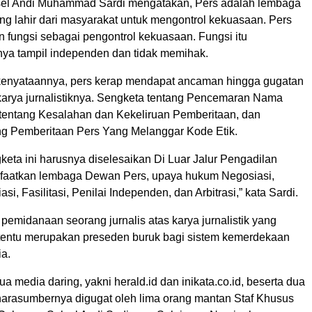
sel Andi Muhammad Sardi mengatakan, Pers adalah lembaga
yang lahir dari masyarakat untuk mengontrol kekuasaan. Pers
 fungsi sebagai pengontrol kekuasaan. Fungsi itu
a tampil independen dan tidak memihak.
enyataannya, pers kerap mendapat ancaman hingga gugatan
 karya jurnalistiknya. Sengketa tentang Pencemaran Nama
 tentang Kesalahan dan Kekeliruan Pemberitaan, dan
ng Pemberitaan Pers Yang Melanggar Kode Etik.
eta ini harusnya diselesaikan Di Luar Jalur Pengadilan
aatkan lembaga Dewan Pers, upaya hukum Negosiasi,
asi, Fasilitasi, Penilai Independen, dan Arbitrasi,” kata Sardi.
pemidanaan seorang jurnalis atas karya jurnalistik yang
 tentu merupakan preseden buruk bagi sistem kemerdekaan
ia.
ua media daring, yakni herald.id dan inikata.co.id, beserta dua
arasumbernya digugat oleh lima orang mantan Staf Khusus