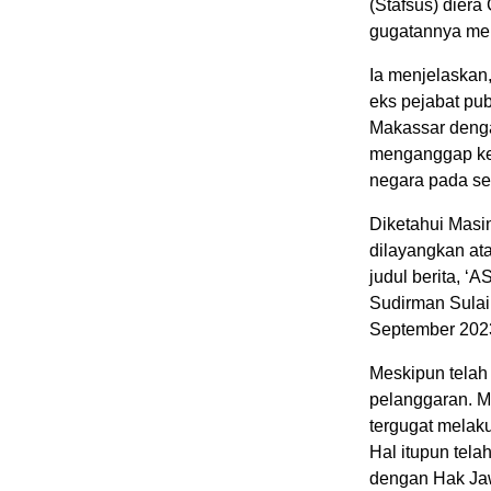
(Stafsus) dier
gugatannya men
Ia menjelaskan
eks pejabat pu
Makassar dengan
menganggap keb
negara pada se
Diketahui Masin
dilayangkan at
judul berita, ‘
Sudirman Sulai
September 2023
Meskipun telah 
pelanggaran. 
tergugat melak
Hal itupun tela
dengan Hak Jaw