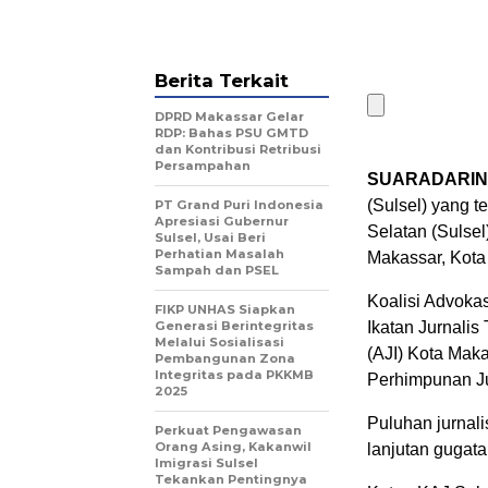
Berita Terkait
DPRD Makassar Gelar
RDP: Bahas PSU GMTD
dan Kontribusi Retribusi
Persampahan
SUARADARIN
(Sulsel) yang t
PT Grand Puri Indonesia
Apresiasi Gubernur
Selatan (Sulse
Sulsel, Usai Beri
Perhatian Masalah
Makassar, Kota 
Sampah dan PSEL
Koalisi Advokas
FIKP UNHAS Siapkan
Generasi Berintegritas
Ikatan Jurnalis 
Melalui Sosialisasi
(AJI) Kota Mak
Pembangunan Zona
Integritas pada PKKMB
Perhimpunan Jur
2025
Puluhan jurnal
Perkuat Pengawasan
Orang Asing, Kakanwil
lanjutan gugata
Imigrasi Sulsel
Tekankan Pentingnya