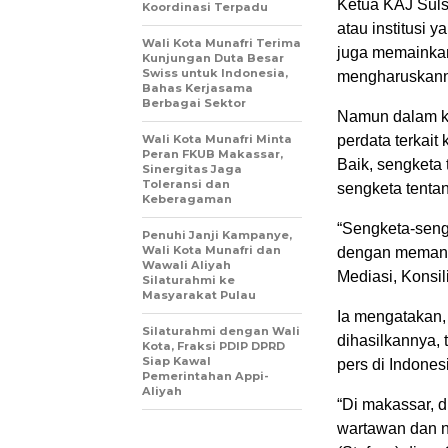
Ketua KAJ Sul
Koordinasi Terpadu
atau institusi 
Wali Kota Munafri Terima
juga memainkan
Kunjungan Duta Besar
Swiss untuk Indonesia,
mengharuskanny
Bahas Kerjasama
Berbagai Sektor
Namun dalam k
Wali Kota Munafri Minta
perdata terkait
Peran FKUB Makassar,
Baik, sengketa
Sinergitas Jaga
Toleransi dan
sengketa tenta
Keberagaman
“Sengketa-sengk
Penuhi Janji Kampanye,
Wali Kota Munafri dan
dengan memanf
Wawali Aliyah
Mediasi, Konsili
Silaturahmi ke
Masyarakat Pulau
Ia mengatakan, 
Silaturahmi dengan Wali
dihasilkannya,
Kota, Fraksi PDIP DPRD
Siap Kawal
pers di Indones
Pemerintahan Appi-
Aliyah
“Di makassar, d
wartawan dan n