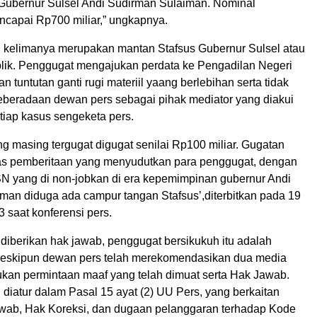
a Gubernur Sulsel Andi Sudirman Sulaiman. Nominal
capai Rp700 miliar,” ungkapnya.
, kelimanya merupakan mantan Stafsus Gubernur Sulsel atau
blik. Penggugat mengajukan perdata ke Pengadilan Negeri
 tuntutan ganti rugi materiil yaang berlebihan serta tidak
eradaan dewan pers sebagai pihak mediator yang diakui
tiap kasus sengeketa pers.
g masing tergugat digugat senilai Rp100 miliar. Gugatan
as pemberitaan yang menyudutkan para penggugat, dengan
ASN yang di non-jobkan di era kepemimpinan gubernur Andi
man diduga ada campur tangan Stafsus’,diterbitkan pada 19
 saat konferensi pers.
diberikan hak jawab, penggugat bersikukuh itu adalah
Meskipun dewan pers telah merekomendasikan dua media
ukan permintaan maaf yang telah dimuat serta Hak Jawab.
h diatur dalam Pasal 15 ayat (2) UU Pers, yang berkaitan
ab, Hak Koreksi, dan dugaan pelanggaran terhadap Kode