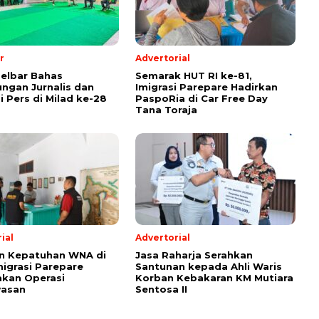
r
Advertorial
lselbar Bahas
Semarak HUT RI ke-81,
ungan Jurnalis dan
Imigrasi Parepare Hadirkan
i Pers di Milad ke-28
PaspoRia di Car Free Day
Tana Toraja
ial
Advertorial
n Kepatuhan WNA di
Jasa Raharja Serahkan
migrasi Parepare
Santunan kepada Ahli Waris
kan Operasi
Korban Kebakaran KM Mutiara
asan
Sentosa II