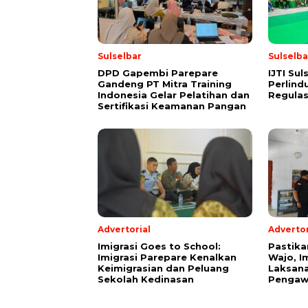
Sulselbar
Sulselba
DPD Gapembi Parepare
IJTI Su
Gandeng PT Mitra Training
Perlind
Indonesia Gelar Pelatihan dan
Regulas
Sertifikasi Keamanan Pangan
Advertorial
Advertor
Imigrasi Goes to School:
Pastika
Imigrasi Parepare Kenalkan
Wajo, I
Keimigrasian dan Peluang
Laksana
Sekolah Kedinasan
Pengaw