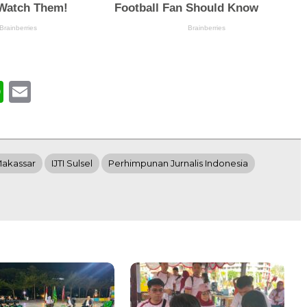
book
WhatsApp
Email
Makassar
IJTI Sulsel
Perhimpunan Jurnalis Indonesia