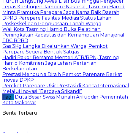
Turun Langsung Awasi Distribusi Hingga Pengecer
Lepas Kontingen Jambore Nasional, Tasming Hamid
Minta Pramuka Parepare Jaga Nama Baik Daerah
DPRD Parepare Fasilitasi Mediasi Status Lahan
Poskeskel dan Penguasaan Tanah Warga
Wali Kota Tasming Hamid Buka Pelatihan
Peningkatan Kapasitas dan Kemampuan Manajerial
TRC BPBD
Gas 3Kg Langka Dikeluhkan Warga, Pemkot
Parepare Segera Bentuk Satgas
Hadiri Rakor Bersama Menteri ATR/BPN, Tasming
Hamid Komitmen Jaga Lahan Pertanian
Berkelanjutan
Prestasi Mendunia Diraih Pemkot Parepare Berkat
Inovasi DPKP
Pemkot Parepare Ukir Prestasi di Kanca Internasional
Melalui Inovasi “Berdaya Srikandi”
Tag :
Duta Besar Swiss
Munafri Arifuddin
Pemerintah
Kota Makassar
Berita Terbaru