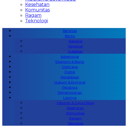
Kesehatan
Komunitas
Ragam
Teknologi
Beranda
Berita
Nasional
Regional
Sulselbar
Advertorial
Ekonomi & Bisnis
Olahraga
Politik
Pendidikan
Hukum & Kriminal
Peristiwa
Pemerintahan
Lainnya
Hiburan & Gaya Hidup
Kesehatan
Komunitas
Ragam
Teknologi