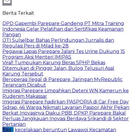
WhatsApp
Email
Berita Terkait
DPD Gapembi Parepare Gandeng PT Mitra Training
Indonesia Gelar Pelatihan dan Sertifikasi Keamanan
Pangan
IJTI Sulselbar Bahas Perlindungan Jurnalis dan
Regulasi Pers di Milad ke-28
Pegawai Lapas Parepare Jalani Tes Urine Dukung 15
Program Aksi Menteri IMIPAS
Viral! Tumpukan Karung Beras SPHP Bekas
Ditemukan di Pinggir Jalan, Bulog Telusuri Asal
Karung Tersebut
Beroperasi Ilegal di Parepare, Jaringan MyRepublic
Terancam Dicabut
Imigrasi Parepare Limpahkan Deteni WN Kamerun ke
Rudenim Makassar
Imigrasi Parepare hadirkan PASPORIA di Car Free Day
Sidrap, 46 Warga Nikmati Layanan Paspor Akhir Pekan
Berkat Inovasinya Diakui PBB, DPKP Parepare Bakal
Perluas Jangkauan Inovasi Berdaya Srikandi di Sektor
Pertanian
Tag :
kecelakaan beruntun
Lawawoi Kecamatan