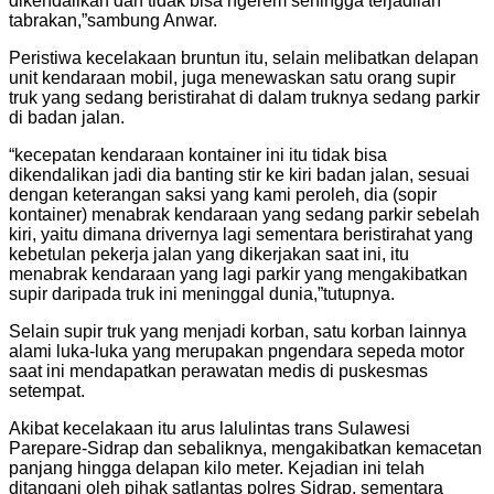
dikendalikan dan tidak bisa ngerem sehingga terjadilah
tabrakan,”sambung Anwar.
Peristiwa kecelakaan bruntun itu, selain melibatkan delapan
unit kendaraan mobil, juga menewaskan satu orang supir
truk yang sedang beristirahat di dalam truknya sedang parkir
di badan jalan.
“kecepatan kendaraan kontainer ini itu tidak bisa
dikendalikan jadi dia banting stir ke kiri badan jalan, sesuai
dengan keterangan saksi yang kami peroleh, dia (sopir
kontainer) menabrak kendaraan yang sedang parkir sebelah
kiri, yaitu dimana drivernya lagi sementara beristirahat yang
kebetulan pekerja jalan yang dikerjakan saat ini, itu
menabrak kendaraan yang lagi parkir yang mengakibatkan
supir daripada truk ini meninggal dunia,”tutupnya.
Selain supir truk yang menjadi korban, satu korban lainnya
alami luka-luka yang merupakan pngendara sepeda motor
saat ini mendapatkan perawatan medis di puskesmas
setempat.
Akibat kecelakaan itu arus lalulintas trans Sulawesi
Parepare-Sidrap dan sebaliknya, mengakibatkan kemacetan
panjang hingga delapan kilo meter. Kejadian ini telah
ditangani oleh pihak satlantas polres Sidrap, sementara