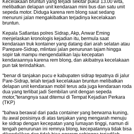
Kecelakaan bruntun yang terjadi sekitar pukul 13.00 wita,
melibatkan delapan unit kendaraan mini bus dan satu unit
sepeda motor. Diduga karena rem blong saat sedang
menuruni jalan mengakibatkan terjadinya kecelakaan
bruntun.
Kepala Satlantas polres Sidrap, Akp, Anwar Eming
menjelaskan kronologis kejadian itu, bermula saat
kendaraan truk kontainer yang datang dari arah selatan atau
Parepare-Sidrap, mlintasi jalan penurunan tajam hingga
sopir tak mampu mengendalikan laju kecepatan
kendaraannya karena rem blong, dan akibatnya kecelakaan
pun tak terindahkan.
“benar di tanjakan pucu e kabupaten sidrap tepatnya di jalur
Pare-Sidrap, telah terjadi kecelakaan bruntun melibatkan
delapan unit kendaraan mobil terus ada juga kendaraan roda
dua yang terlibat jadi Sembilan unit dengan sepeda
motor,”terangnya saat ditemui di Tempat Kejadian Perkara
(TKP)
“bahwa berawal dari pada container yang berwarna kuning,
itu awal posisinya di atas tanjakan yang mengarah menuju
ke sidrap dengan kecepatan yang lumayan tinggi, namun di
tengah penurunan ini remnya blong, kecepatannya tidak bisa