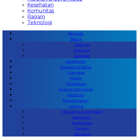
Kesehatan
Komunitas
Ragam
Teknologi
Beranda
Berita
Nasional
Regional
Sulselbar
Advertorial
Ekonomi & Bisnis
Olahraga
Politik
Pendidikan
Hukum & Kriminal
Peristiwa
Pemerintahan
Lainnya
Hiburan & Gaya Hidup
Kesehatan
Komunitas
Ragam
Teknologi