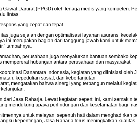
da Gawat Darurat (PPGD) oleh tenaga medis yang kompeten. Pel
u lintas,
 respons yang cepat dan tepat.
 juga sejalan dengan optimalisasi layanan asuransi kecelak
paya ini merupakan bagian dari tanggung jawab kami untuk memas
r,” tambahnya.
amadhan, perusahaan juga menyalurkan bantuan sembako kepad
s mempererat hubungan antara perusahaan dan masyarakat.
rdinasi Danantara Indonesia, kegiatan yang diinisiasi oleh Ja
an, kepedulian sosial, dan keberlanjutan.
rat, mengatakan bahwa sinergi yang terbangun melalui kegiata
kelanjutan.
dari Jasa Raharja. Lewat kegiatan seperti ini, kami semakin t
 yang mendukung upaya perlindungan dan keselamatan bagi masy
mitmennya untuk melayani sepenuh hati dalam menghadirkan p
angku kepentingan, Jasa Raharja terus meningkatkan kualita