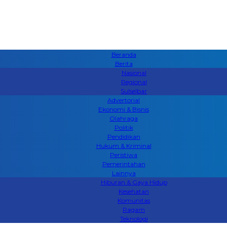
Beranda
Berita
Nasional
Regional
Sulselbar
Advertorial
Ekonomi & Bisnis
Olahraga
Politik
Pendidikan
Hukum & Kriminal
Peristiwa
Pemerintahan
Lainnya
Hiburan & Gaya Hidup
Kesehatan
Komunitas
Ragam
Teknologi