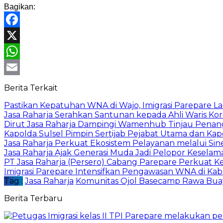
Bagikan:
Facebook
X
WhatsApp
Email
Berita Terkait
Pastikan Kepatuhan WNA di Wajo, Imigrasi Parepare 
Jasa Raharja Serahkan Santunan kepada Ahli Waris Ko
Dirut Jasa Raharja Dampingi Wamenhub Tinjau Penang
Kapolda Sulsel Pimpin Sertijab Pejabat Utama dan Kapo
Jasa Raharja Perkuat Ekosistem Pelayanan melalui Si
Jasa Raharja Ajak Generasi Muda Jadi Pelopor Keselama
PT Jasa Raharja (Persero) Cabang Parepare Perkuat 
Imigrasi Parepare Intensifkan Pengawasan WNA di Ka
Tag :
Jasa Raharja
Komunitas Ojol Basecamp Rawa Bua
Berita Terbaru