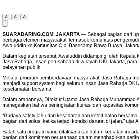
A
A
A
SUARADARING.COM, JAKARTA
— Sebagai bagian dari upa
berbagai elemen masyarakat, termasuk komunitas pengemudi 
Awaluddin ke Komunitas Ojol Basecamp Rawa Buaya, Jakarta 
Dalam kegiatan tersebut, Awaluddin didampingi oleh Kepala K
Jasa Raharja, insan perusahaan di wilayah DKI Jakarta, para
pelayanan publik.
Melalui program pemberdayaan masyarakat, Jasa Raharja men
menjadi support system bagi seluruh insan Jasa Raharja DKI 
keselamatan bersama.
Dalam arahannya, Direktur Utama Jasa Raharja Muhammad Awa
menegaskan bahwa peningkatan literasi dan kapasitas komunit
“Budaya safety lahir dari kesadaran dan keterlibatan bersam
bagian dari solusi ketika terjadi kondisi darurat di jalan,” ujar
Salah satu program yang dilaksanakan dalam kegiatan ini ada
bagian dari komitmen perusahaan dalam menghadirkan perlind