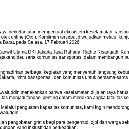
ya berkelanjutan memperkuat ekosistem keselamatan transport
ojek online (Ojol). Komitmen tersebut diwujudkan melalui ku
Barat, pada Selasa, 17 Februari 2026.
anwil Utama DKI Jakarta Jasa Raharja, Radito Risangadi. Kunj
 stakeholder, serta komunitas transportasi dalam membangun b
ghadirkan berbagai kegiatan yang menyentuh langsung kebutuh
Jakarta, mitra transportasi, dan komunitas untuk bersama-sam
luddin menekankan bahwa keselamatan di jalan raya harus dib
as menjadi fondasi penting dalam menekan angka fatalitas kece
a. Melalui penguatan kapasitas komunitas, kami ingin mendoro
 Awaluddin.
lah pengobatan gratis bagi para pengemudi ojol dan warga seki
ungan yang inklusif dan berkeadilan.