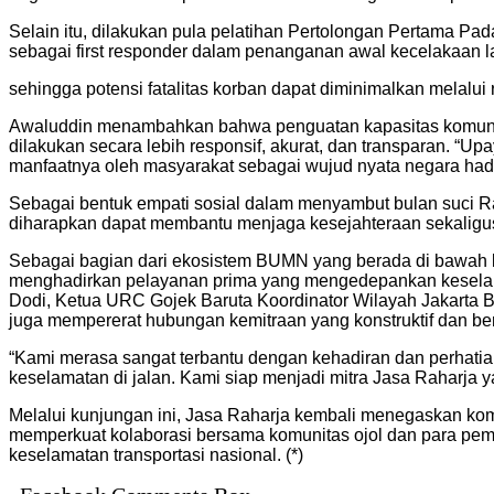
Selain itu, dilakukan pula pelatihan Pertolongan Pertama Pa
sebagai first responder dalam penanganan awal kecelakaan lal
sehingga potensi fatalitas korban dapat diminimalkan melalui
Awaluddin menambahkan bahwa penguatan kapasitas komunitas
dilakukan secara lebih responsif, akurat, dan transparan. “U
manfaatnya oleh masyarakat sebagai wujud nyata negara hadi
Sebagai bentuk empati sosial dalam menyambut bulan suci R
diharapkan dapat membantu menjaga kesejahteraan sekaligu
Sebagai bagian dari ekosistem BUMN yang berada di bawah koo
menghadirkan pelayanan prima yang mengedepankan keselamat
Dodi, Ketua URC Gojek Baruta Koordinator Wilayah Jakarta Ba
juga mempererat hubungan kemitraan yang konstruktif dan ber
“Kami merasa sangat terbantu dengan kehadiran dan perhatian 
keselamatan di jalan. Kami siap menjadi mitra Jasa Raharja
Melalui kunjungan ini, Jasa Raharja kembali menegaskan ko
memperkuat kolaborasi bersama komunitas ojol dan para pem
keselamatan transportasi nasional. (*)