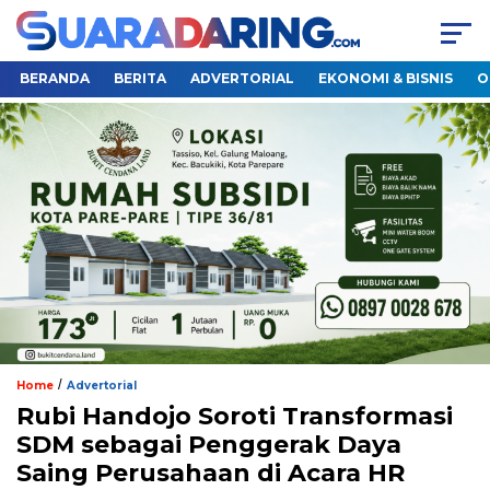
BERANDA
BERITA
ADVERTORIAL
EKONOMI & BISNIS
O
/
Home
Advertorial
Rubi Handojo Soroti Transformasi
SDM sebagai Penggerak Daya
Saing Perusahaan di Acara HR