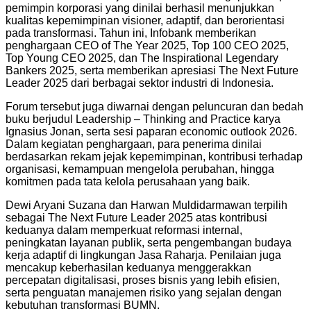
pemimpin korporasi yang dinilai berhasil menunjukkan
kualitas kepemimpinan visioner, adaptif, dan berorientasi
pada transformasi. Tahun ini, Infobank memberikan
penghargaan CEO of The Year 2025, Top 100 CEO 2025,
Top Young CEO 2025, dan The Inspirational Legendary
Bankers 2025, serta memberikan apresiasi The Next Future
Leader 2025 dari berbagai sektor industri di Indonesia.
Forum tersebut juga diwarnai dengan peluncuran dan bedah
buku berjudul Leadership – Thinking and Practice karya
Ignasius Jonan, serta sesi paparan economic outlook 2026.
Dalam kegiatan penghargaan, para penerima dinilai
berdasarkan rekam jejak kepemimpinan, kontribusi terhadap
organisasi, kemampuan mengelola perubahan, hingga
komitmen pada tata kelola perusahaan yang baik.
Dewi Aryani Suzana dan Harwan Muldidarmawan terpilih
sebagai The Next Future Leader 2025 atas kontribusi
keduanya dalam memperkuat reformasi internal,
peningkatan layanan publik, serta pengembangan budaya
kerja adaptif di lingkungan Jasa Raharja. Penilaian juga
mencakup keberhasilan keduanya menggerakkan
percepatan digitalisasi, proses bisnis yang lebih efisien,
serta penguatan manajemen risiko yang sejalan dengan
kebutuhan transformasi BUMN.