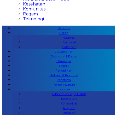
Kesehatan
Komunitas
Ragam
Teknologi
Beranda
Berita
Nasional
Regional
Sulselbar
Advertorial
Ekonomi & Bisnis
Olahraga
Politik
Pendidikan
Hukum & Kriminal
Peristiwa
Pemerintahan
Lainnya
Hiburan & Gaya Hidup
Kesehatan
Komunitas
Ragam
Teknologi