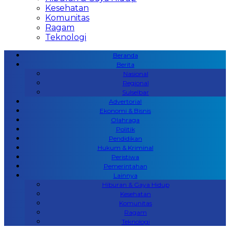
Kesehatan
Komunitas
Ragam
Teknologi
Beranda
Berita
Nasional
Regional
Sulselbar
Advertorial
Ekonomi & Bisnis
Olahraga
Politik
Pendidikan
Hukum & Kriminal
Peristiwa
Pemerintahan
Lainnya
Hiburan & Gaya Hidup
Kesehatan
Komunitas
Ragam
Teknologi