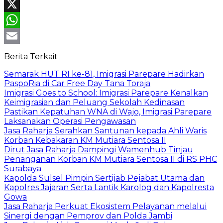
Facebook
X
WhatsApp
Email
Berita Terkait
Semarak HUT RI ke-81, Imigrasi Parepare Hadirkan
PaspoRia di Car Free Day Tana Toraja
Imigrasi Goes to School: Imigrasi Parepare Kenalkan
Keimigrasian dan Peluang Sekolah Kedinasan
Pastikan Kepatuhan WNA di Wajo, Imigrasi Parepare
Laksanakan Operasi Pengawasan
Jasa Raharja Serahkan Santunan kepada Ahli Waris
Korban Kebakaran KM Mutiara Sentosa II
Dirut Jasa Raharja Dampingi Wamenhub Tinjau
Penanganan Korban KM Mutiara Sentosa II di RS PHC
Surabaya
Kapolda Sulsel Pimpin Sertijab Pejabat Utama dan
Kapolres Jajaran Serta Lantik Karolog dan Kapolresta
Gowa
Jasa Raharja Perkuat Ekosistem Pelayanan melalui
Sinergi dengan Pemprov dan Polda Jambi