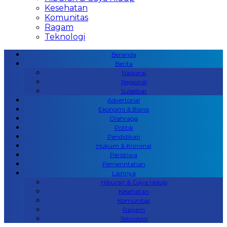
Kesehatan
Komunitas
Ragam
Teknologi
Beranda
Berita
Nasional
Regional
Sulselbar
Advertorial
Ekonomi & Bisnis
Olahraga
Politik
Pendidikan
Hukum & Kriminal
Peristiwa
Pemerintahan
Lainnya
Hiburan & Gaya Hidup
Kesehatan
Komunitas
Ragam
Teknologi