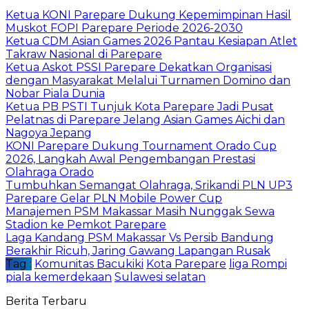
Ketua KONI Parepare Dukung Kepemimpinan Hasil
Muskot FOPI Parepare Periode 2026-2030
Ketua CDM Asian Games 2026 Pantau Kesiapan Atlet
Takraw Nasional di Parepare
Ketua Askot PSSI Parepare Dekatkan Organisasi
dengan Masyarakat Melalui Turnamen Domino dan
Nobar Piala Dunia
Ketua PB PSTI Tunjuk Kota Parepare Jadi Pusat
Pelatnas di Parepare Jelang Asian Games Aichi dan
Nagoya Jepang
KONI Parepare Dukung Tournament Orado Cup
2026, Langkah Awal Pengembangan Prestasi
Olahraga Orado
Tumbuhkan Semangat Olahraga, Srikandi PLN UP3
Parepare Gelar PLN Mobile Power Cup
Manajemen PSM Makassar Masih Nunggak Sewa
Stadion ke Pemkot Parepare
Laga Kandang PSM Makassar Vs Persib Bandung
Berakhir Ricuh, Jaring Gawang Lapangan Rusak
Tag :
Komunitas Bacukiki
Kota Parepare
liga Rompi
piala kemerdekaan
Sulawesi selatan
Berita Terbaru