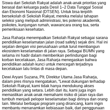
Siswa dari Sekolah Rakyat adalah anak-anak prioritas yang
berasal dari keluarga pada Desil 1–2 Data Tunggal Sosial
dan Ekonomi Nasional (DTSEN). Untuk bisa terpilih
bersekolah di Sekolah Rakyat, mereka melalui tahapan
seleksi yang meliputi administrasi, tes potensi akademik,
psikotes, kunjungan rumah, wawancara orang tua, serta
pemeriksaan kesehatan.
Jasa Raharja menempatkan Sekolah Rakyat sebagai sarana
pendidikan keselamatan jalan (road safety) sejak dini. Hal ini
sejalan dengan visi perusahaan untuk turut membangun
ekosistem keselamatan di jalan raya. Sebagai BUMN yang
selama ini hadir dalam memberikan perlindungan bagi
korban kecelakaan, Jasa Raharja menegaskan bahwa
pendidikan adalah kunci untuk mencegah terjadinya
kecelakaan lalu lintas di masa depan.
Dewi Aryani Suzana, Plt. Direktur Utama Jasa Raharja,
dalam pres rlisnya mengatakan, “Lewat dukungan terhadap
Sekolah Rakyat, kami tidak hanya mendukung akses
pendidikan yang setara. Lebih dari itu, kami juga ingin
memastikan anak-anak memahami risiko di jalan raya dan
tumbuh menjadi pelopor keselamatan bagi dirinya dan orang
lain. Melalui berbagai program yang dirancang, kami ingin
membantu menanamkan kebiasaan baik, dari penggunaan