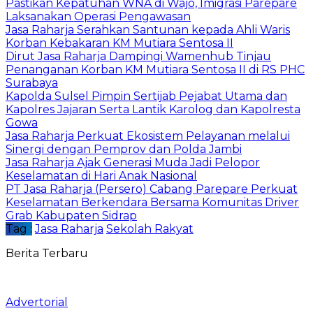
Pastikan Kepatuhan WNA di Wajo, Imigrasi Parepare
Laksanakan Operasi Pengawasan
Jasa Raharja Serahkan Santunan kepada Ahli Waris
Korban Kebakaran KM Mutiara Sentosa II
Dirut Jasa Raharja Dampingi Wamenhub Tinjau
Penanganan Korban KM Mutiara Sentosa II di RS PHC
Surabaya
Kapolda Sulsel Pimpin Sertijab Pejabat Utama dan
Kapolres Jajaran Serta Lantik Karolog dan Kapolresta
Gowa
Jasa Raharja Perkuat Ekosistem Pelayanan melalui
Sinergi dengan Pemprov dan Polda Jambi
Jasa Raharja Ajak Generasi Muda Jadi Pelopor
Keselamatan di Hari Anak Nasional
PT Jasa Raharja (Persero) Cabang Parepare Perkuat
Keselamatan Berkendara Bersama Komunitas Driver
Grab Kabupaten Sidrap
Tag :
Jasa Raharja
Sekolah Rakyat
Berita Terbaru
Advertorial