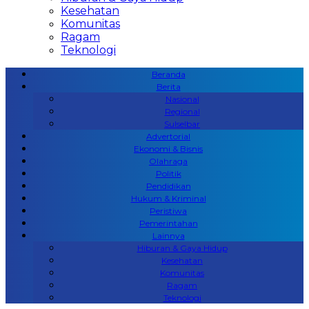
Kesehatan
Komunitas
Ragam
Teknologi
Beranda
Berita
Nasional
Regional
Sulselbar
Advertorial
Ekonomi & Bisnis
Olahraga
Politik
Pendidikan
Hukum & Kriminal
Peristiwa
Pemerintahan
Lainnya
Hiburan & Gaya Hidup
Kesehatan
Komunitas
Ragam
Teknologi