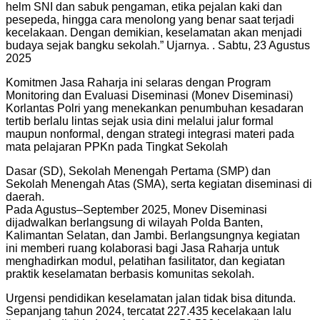
helm SNI dan sabuk pengaman, etika pejalan kaki dan
pesepeda, hingga cara menolong yang benar saat terjadi
kecelakaan. Dengan demikian, keselamatan akan menjadi
budaya sejak bangku sekolah.” Ujarnya. . Sabtu, 23 Agustus
2025
Komitmen Jasa Raharja ini selaras dengan Program
Monitoring dan Evaluasi Diseminasi (Monev Diseminasi)
Korlantas Polri yang menekankan penumbuhan kesadaran
tertib berlalu lintas sejak usia dini melalui jalur formal
maupun nonformal, dengan strategi integrasi materi pada
mata pelajaran PPKn pada Tingkat Sekolah
Dasar (SD), Sekolah Menengah Pertama (SMP) dan
Sekolah Menengah Atas (SMA), serta kegiatan diseminasi di
daerah.
Pada Agustus–September 2025, Monev Diseminasi
dijadwalkan berlangsung di wilayah Polda Banten,
Kalimantan Selatan, dan Jambi. Berlangsungnya kegiatan
ini memberi ruang kolaborasi bagi Jasa Raharja untuk
menghadirkan modul, pelatihan fasilitator, dan kegiatan
praktik keselamatan berbasis komunitas sekolah.
Urgensi pendidikan keselamatan jalan tidak bisa ditunda.
Sepanjang tahun 2024, tercatat 227.435 kecelakaan lalu