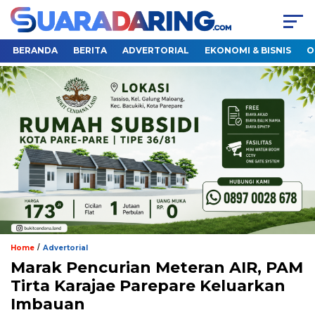
BERANDA
BERITA
ADVERTORIAL
EKONOMI & BISNIS
O
/
Home
Advertorial
Marak Pencurian Meteran AIR, PAM
Tirta Karajae Parepare Keluarkan
Imbauan