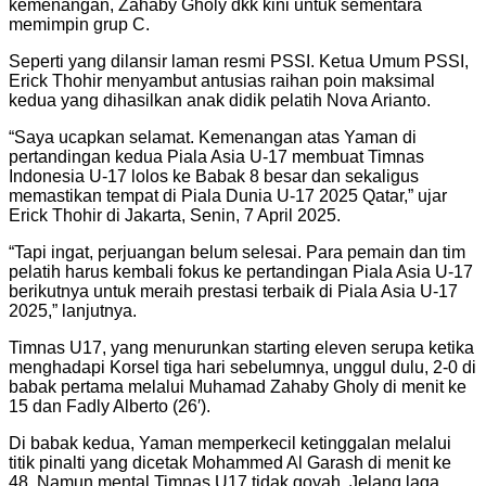
kemenangan, Zahaby Gholy dkk kini untuk sementara
memimpin grup C.
Seperti yang dilansir laman resmi PSSI. Ketua Umum PSSI,
Erick Thohir menyambut antusias raihan poin maksimal
kedua yang dihasilkan anak didik pelatih Nova Arianto.
“Saya ucapkan selamat. Kemenangan atas Yaman di
pertandingan kedua Piala Asia U-17 membuat Timnas
Indonesia U-17 lolos ke Babak 8 besar dan sekaligus
memastikan tempat di Piala Dunia U-17 2025 Qatar,” ujar
Erick Thohir di Jakarta, Senin, 7 April 2025.
“Tapi ingat, perjuangan belum selesai. Para pemain dan tim
pelatih harus kembali fokus ke pertandingan Piala Asia U-17
berikutnya untuk meraih prestasi terbaik di Piala Asia U-17
2025,” lanjutnya.
Timnas U17, yang menurunkan starting eleven serupa ketika
menghadapi Korsel tiga hari sebelumnya, unggul dulu, 2-0 di
babak pertama melalui Muhamad Zahaby Gholy di menit ke
15 dan Fadly Alberto (26′).
Di babak kedua, Yaman memperkecil ketinggalan melalui
titik pinalti yang dicetak Mohammed Al Garash di menit ke
48. Namun mental Timnas U17 tidak goyah. Jelang laga