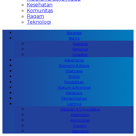
Kesehatan
Komunitas
Ragam
Teknologi
Beranda
Berita
Nasional
Regional
Sulselbar
Advertorial
Ekonomi & Bisnis
Olahraga
Politik
Pendidikan
Hukum & Kriminal
Peristiwa
Pemerintahan
Lainnya
Hiburan & Gaya Hidup
Kesehatan
Komunitas
Ragam
Teknologi