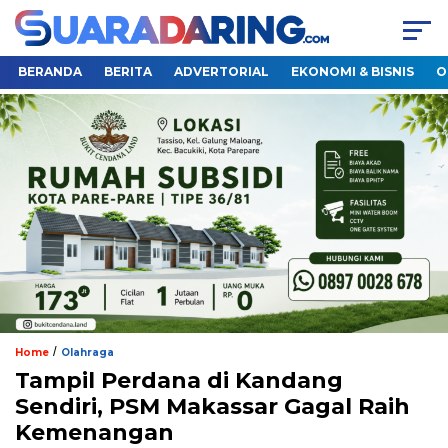
BERANDA
BERITA
ADVERTORIAL
EKONOMI & BISNIS
O
/
Home
Olahraga
Tampil Perdana di Kandang
Sendiri, PSM Makassar Gagal Raih
Kemenangan