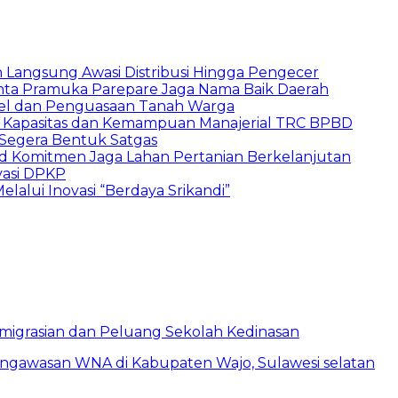
un Langsung Awasi Distribusi Hingga Pengecer
inta Pramuka Parepare Jaga Nama Baik Daerah
skel dan Penguasaan Tanah Warga
n Kapasitas dan Kemampuan Manajerial TRC BPBD
Segera Bentuk Satgas
d Komitmen Jaga Lahan Pertanian Berkelanjutan
vasi DPKP
elalui Inovasi “Berdaya Srikandi”
eimigrasian dan Peluang Sekolah Kedinasan