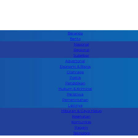
Beranda
Berita
Nasional
Regional
Sulselbar
Advertorial
Ekonomi & Bisnis
Olahraga
Politik
Pendidikan
Hukum & Kriminal
Peristiwa
Pemerintahan
Lainnya
Hiburan & Gaya Hidup
Kesehatan
Komunitas
Ragam
Teknologi