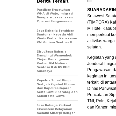
Berita Terkait
SUARADARIN
Pastikan Kepatuhan
WNA di Wajo, Imigrasi
Sulawesi Sela
Parepare Laksanakan
Operasi Pengawasan
(TIMPORA) Kabu
M Hotel Kabupa
Jasa Raharja Serahkan
memperkuat koo
Santunan kepada Ahli
Waris Korban Kebakaran
aktivitas warga
KM Mutiara Sentosa II
selatan.
Dirut Jasa Raharja
Dampingi Wamenhub
Kegiatan yang 
Tinjau Penanganan
Korban KM Mutiara
Jenderal Imigra
Sentosa II di RS PHC
Pengawasan dan
Surabaya
kegiatan ini un
Kapolda Sulsel Pimpin
terkait, di ant
Sertijab Pejabat Utama
dan Kapolres Jajaran
Dinas Pariwis
Serta Lantik Karolog dan
Pencatatan Sip
Kapolresta Gowa
TNI, Polri, Kej
Jasa Raharja Perkuat
dan Kantor Imig
Ekosistem Pelayanan
melalui Sinergi dengan