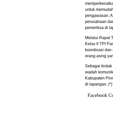
memperkenalkan
untuk memudah
pengawasan. Ap
perusahaan dan 
pemeriksa di l
Melalui Rapat 
Kelas II TPI P
koordinasi dan
orang asing yan
Sebagai tindak 
wadah komunik
Kabupaten Pinr
di lapangan. (*)
Facebook C