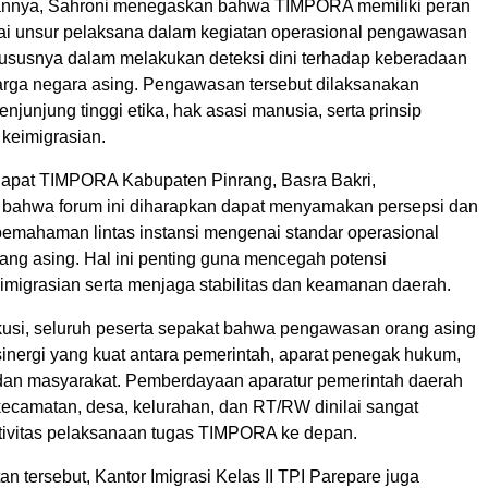
nnya, Sahroni menegaskan bahwa TIMPORA memiliki peran
gai unsur pelaksana dalam kegiatan operasional pengawasan
hususnya dalam melakukan deteksi dini terhadap keberadaan
warga negara asing. Pengawasan tersebut dilaksanakan
njunjung tinggi etika, hak asasi manusia, serta prinsip
 keimigrasian.
Rapat TIMPORA Kabupaten Pinrang, Basra Bakri,
bahwa forum ini diharapkan dapat menyamakan persepsi dan
emahaman lintas instansi mengenai standar operasional
ng asing. Hal ini penting guna mencegah potensi
imigrasian serta menjaga stabilitas dan keamanan daerah.
kusi, seluruh peserta sepakat bahwa pengawasan orang asing
nergi yang kuat antara pemerintah, aparat penegak hukum,
 dan masyarakat. Pemberdayaan aparatur pemerintah daerah
kecamatan, desa, kelurahan, dan RT/RW dinilai sangat
ivitas pelaksanaan tugas TIMPORA ke depan.
 tersebut, Kantor Imigrasi Kelas II TPI Parepare juga