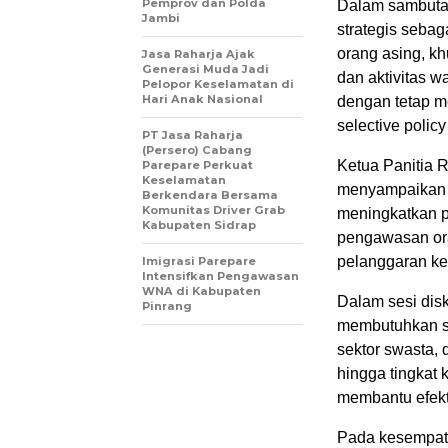
Pemprov dan Polda
Dalam sambuta
Jambi
strategis seba
orang asing, k
Jasa Raharja Ajak
Generasi Muda Jadi
dan aktivitas 
Pelopor Keselamatan di
Hari Anak Nasional
dengan tetap me
selective policy
PT Jasa Raharja
(Persero) Cabang
Ketua Panitia 
Parepare Perkuat
Keselamatan
menyampaikan 
Berkendara Bersama
Komunitas Driver Grab
meningkatkan p
Kabupaten Sidrap
pengawasan ora
pelanggaran ke
Imigrasi Parepare
Intensifkan Pengawasan
WNA di Kabupaten
Dalam sesi dis
Pinrang
membutuhkan si
sektor swasta,
hingga tingkat 
membantu efekt
Pada kesempatan